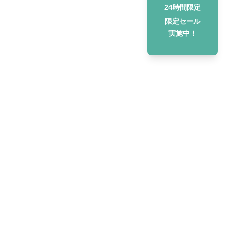
24時間限定
限定セール
実施中！
Shiju-more
について
会社概要