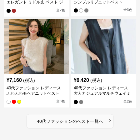
エレガント ミドル丈 ベスト ジ
シンプルリブニットベスト
レ
全
3
色
全
2
色
¥
7,160
¥
6,420
(税込)
(税込)
40代ファッション レディース
40代ファッション レディース
ふわふわモヘアニットベスト
大人カジュアルマルチウェイミ
ドル丈ベスト
全
3
色
全
2
色
›
40代ファッション
の
ベスト
一覧へ