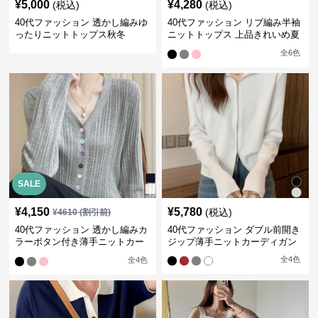
¥
5,000
¥
4,280
(税込)
(税込)
40代ファッション 透かし編みゆ
40代ファッション リブ編み半袖
ったりニットトップス秋冬
ニットトップス 上品きれいめ夏
服
全
6
色
SALE
¥
4,150
¥
5,780
(税込)
¥
4610
(割引前)
40代ファッション 透かし編みカ
40代ファッション ダブル前開き
ラーボタン付き薄手ニットカー
ジップ薄手ニットカーディガン
ディガン
全
4
色
全
4
色