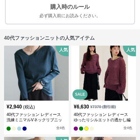
購入時のルール
必ず購入前にお読みください。
40代ファッションニットの人気アイテム
人気
人気
SALE
¥
2,940
¥
6,630
(税込)
¥
7370
(割引前)
40代ファッション レディース
40代ファッション レディース
洗練ミニマルVネックリブニッ
ゆったりシルエットの透かし編
ト
みニット
全
4
色
全
4
色