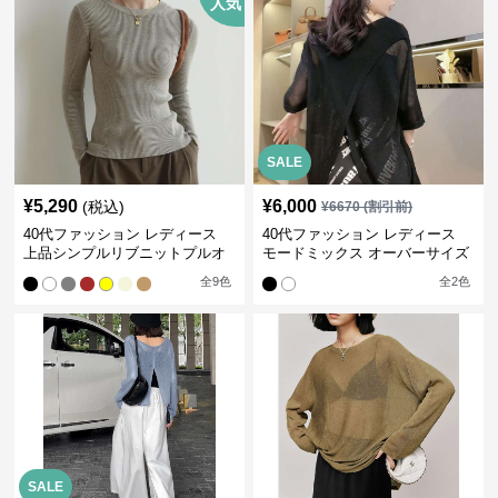
人気
SALE
¥
5,290
¥
6,000
(税込)
¥
6670
(割引前)
40代ファッション レディース
40代ファッション レディース
上品シンプルリブニットプルオ
モードミックス オーバーサイズ
ーバー
ブラウス
全
9
色
全
2
色
SALE