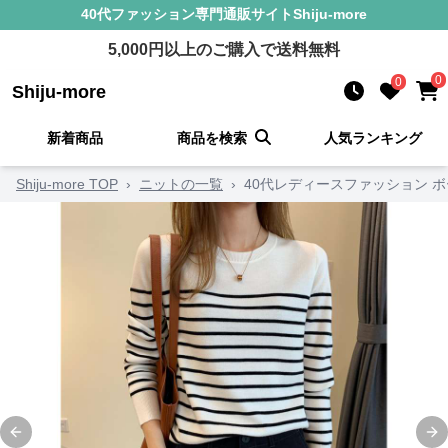
40代ファッション
専門通販サイト
Shiju-more
5,000
円以上のご購入で送料無料
0
0
Shiju-more
新着商品
商品を検索
人気ランキング
Shiju-more TOP
›
ニットの一覧
›
40代レディースファッション 
Previous slide
Ne