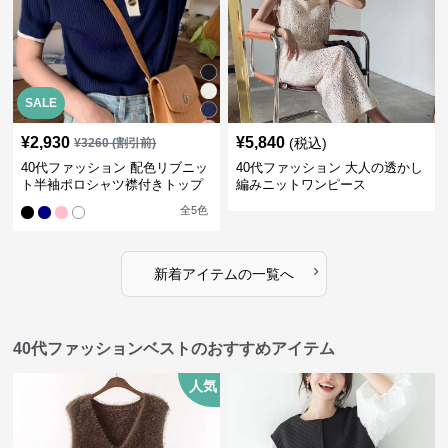
SALE
¥
2,930
¥
5,840
(税込)
¥
3260
(割引前)
40代ファッション 配色リブニッ
40代ファッション 大人の透かし
ト半袖ポロシャツ襟付きトップ
編みニットワンピース
ス
全
5
色
›
新着アイテムの一覧へ
40代ファッションベストのおすすめアイテム
人気