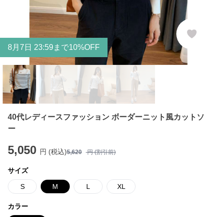
8
月
7
日 23:59まで10%OFF
40代レディースファッション ボーダーニット風カットソ
ー
5,050
円 (税込)
5,620
円 (割引前)
サイズ
S
M
L
XL
カラー