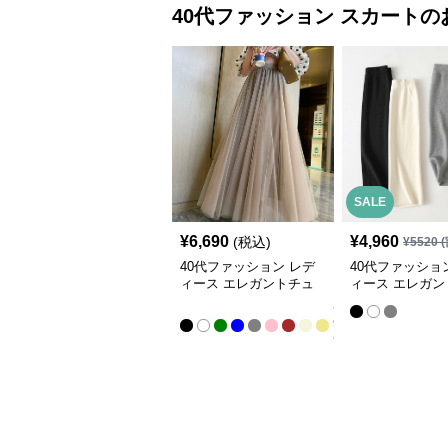
40代ファッション
スカート
の
SALE
¥
6,690
¥
4,960
(税込)
¥
5520
(
40代ファッション レデ
40代ファッショ
ィース エレガントチュ
ィース エレガン
ールロングスカート
レッチペンシル
全
9
色