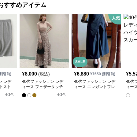
おすすめアイテム
人気
SALE
¥
8,000
¥
6,880
¥
5,5
(税込)
割引前)
¥
7650
(割引前)
ン レデ
40代ファッション レデ
40代ファッション レデ
40代
トスト
ィース フェザータッチ
ィース エレガントフレ
ィース
スカート
ロングスカート
アミモレスカート
エスト
全
3
色
全
3
色
シッ