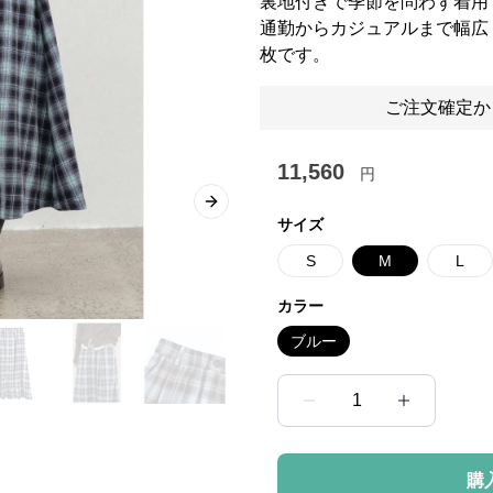
裏地付きで季節を問わず着用
通勤からカジュアルまで幅広
枚です。
ご注文確定か
11,560
円
Next slide
サイズ
S
M
L
カラー
ブルー
1
購