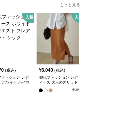
もっと見る
人気
人気
SALE
70
¥
6,040
¥
5,070
(税込)
(税込)
¥
5640
(割引前)
ファッション レデ
40代ファッション レデ
40代ファッション レデ
 ホワイト ハイウ
ィース 大人のスリット
ィース エレガントプリ
 フレア スカート
スカート
ーツスカート
全
3
色
全
2
色
ク