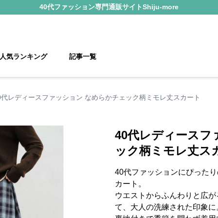
40代ファッション
専門通販サイト
Shiju-more
人気ランキング
記事一覧
0代レディースファッション なめらかチェック柄ミモレ丈スカート
40代レディースフ
ック柄ミモレ丈ス
40代ファッションにぴった
カート。
ウエストからふんわりと広が
て、大人の洗練された印象に