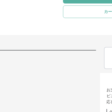
カー
お
ビ
応