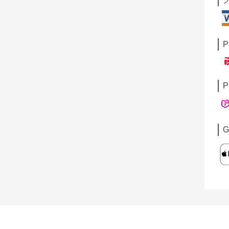
P
P
G