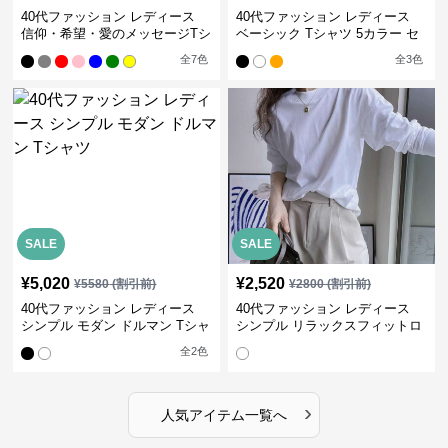
40代ファッション レディース
40代ファッション レディース
信仰・希望・愛のメッセージTシ
ベーシック Tシャツ 5カラー セ
ャツ
ット
全
7
色
全
3
色
SALE
SALE
¥
5,020
¥
2,520
¥
5580
(割引前)
¥
2800
(割引前)
40代ファッション レディース
40代ファッション レディース
シンプル モダン ドルマン Tシャ
シンプル リラックスフィットロ
ツ
ングTシャツ
全
2
色
›
人気アイテム一覧へ