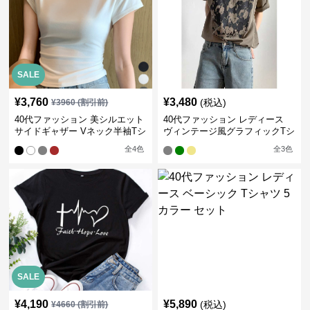
SALE
¥
3,760
¥
3,480
(税込)
¥
3960
(割引前)
40代ファッション 美シルエット
40代ファッション レディース
サイドギャザー Vネック半袖Tシ
ヴィンテージ風グラフィックTシ
ャツ
ャツ
全
4
色
全
3
色
SALE
¥
4,190
¥
5,890
(税込)
¥
4660
(割引前)