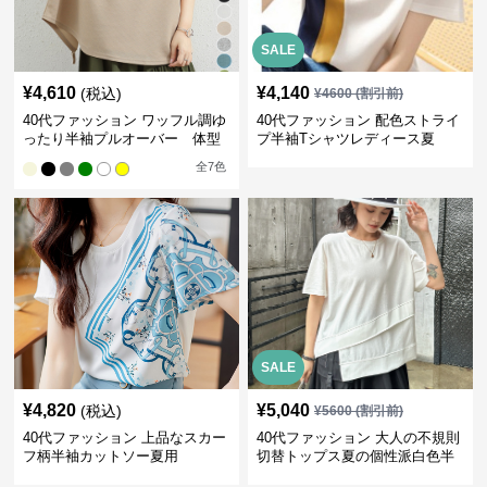
SALE
¥
4,610
¥
4,140
(税込)
¥
4600
(割引前)
40代ファッション ワッフル調ゆ
40代ファッション 配色ストライ
ったり半袖プルオーバー 体型
プ半袖Tシャツレディース夏
カバー夏トップス
全
7
色
SALE
¥
4,820
¥
5,040
(税込)
¥
5600
(割引前)
40代ファッション 上品なスカー
40代ファッション 大人の不規則
フ柄半袖カットソー夏用
切替トップス夏の個性派白色半
袖