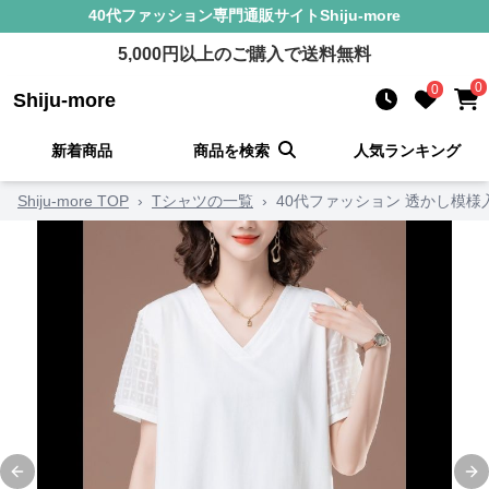
40代ファッション
専門通販サイト
Shiju-more
5,000
円以上のご購入で送料無料
0
0
Shiju-more
新着商品
商品を検索
人気ランキング
Shiju-more TOP
›
Tシャツの一覧
›
40代ファッション 透かし模様
Previous slide
Ne