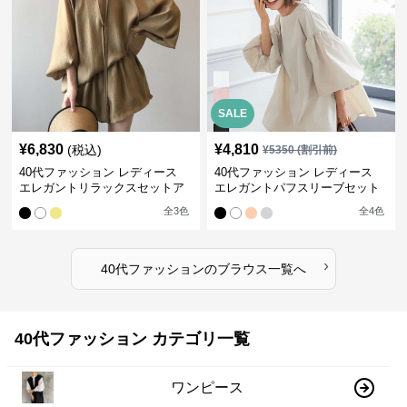
SALE
¥
6,830
¥
4,810
(税込)
¥
5350
(割引前)
40代ファッション レディース
40代ファッション レディース
エレガントリラックスセットア
エレガントパフスリーブセット
ップ
アップ
全
3
色
全
4
色
›
40代ファッション
の
ブラウス
一覧へ
40代ファッション カテゴリ一覧
ワンピース