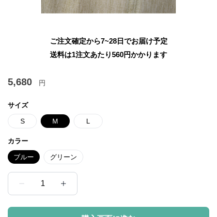
ご注文確定から7~28日でお届け予定
送料は1注文あたり
560
円かかります
5,680
円
サイズ
S
M
L
カラー
ブルー
グリーン
1