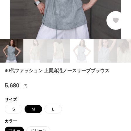
40代ファッション 上質麻混ノースリーブブラウス
5,680
円
サイズ
S
M
L
カラー
ブルー
グリーン