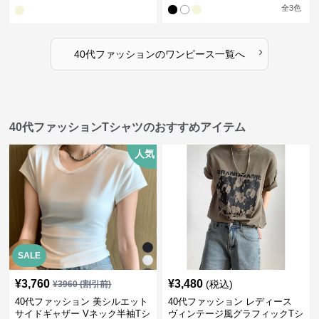
ス
全
3
色
›
40代ファッション
の
ワンピース
一覧へ
40代ファッションTシャツのおすすめアイテム
人気
SALE
¥
3,760
¥
3,480
(税込)
¥
3960
(割引前)
40代ファッション 美シルエット
40代ファッション レディース
サイドギャザー Vネック半袖Tシ
ヴィンテージ風グラフィックTシ