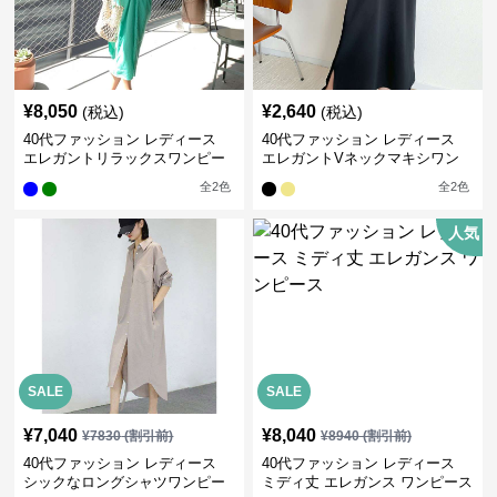
¥
8,050
¥
2,640
(税込)
(税込)
40代ファッション レディース
40代ファッション レディース
エレガントリラックスワンピー
エレガントVネックマキシワン
ス
ピース
全
2
色
全
2
色
人気
SALE
SALE
¥
7,040
¥
8,040
¥
7830
(割引前)
¥
8940
(割引前)
40代ファッション レディース
40代ファッション レディース
シックなロングシャツワンピー
ミディ丈 エレガンス ワンピース