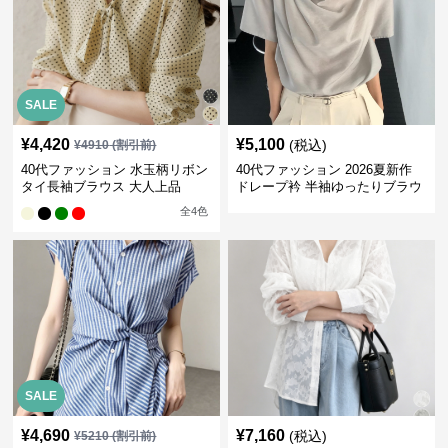
SALE
¥
4,420
¥
5,100
(税込)
¥
4910
(割引前)
40代ファッション 水玉柄リボン
40代ファッション 2026夏新作
タイ長袖ブラウス 大人上品
ドレープ衿 半袖ゆったりブラウ
ス
全
4
色
SALE
¥
4,690
¥
7,160
(税込)
¥
5210
(割引前)