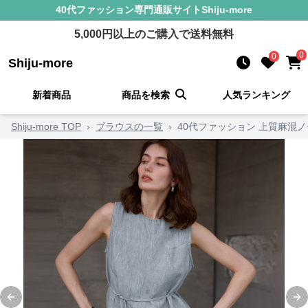
40代ファッション
専門通販サイト
Shiju-more
5,000
円以上のご購入で送料無料
0
0
Shiju-more
新着商品
商品を検索
人気ランキング
Shiju-more TOP
›
ブラウスの一覧
›
40代ファッション 上質麻混
Previous slide
Ne