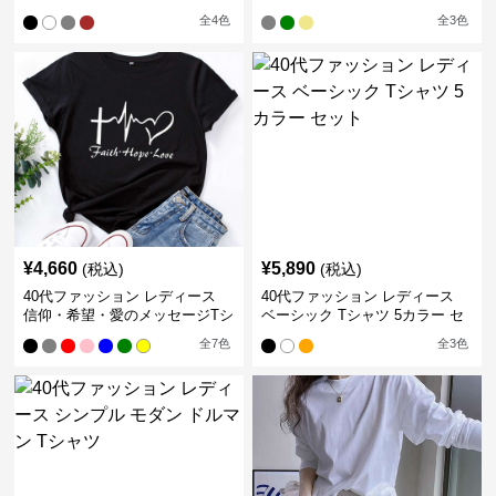
ャツ
ャツ
全
4
色
全
3
色
¥
4,660
¥
5,890
(税込)
(税込)
40代ファッション レディース
40代ファッション レディース
信仰・希望・愛のメッセージTシ
ベーシック Tシャツ 5カラー セ
ャツ
ット
全
7
色
全
3
色