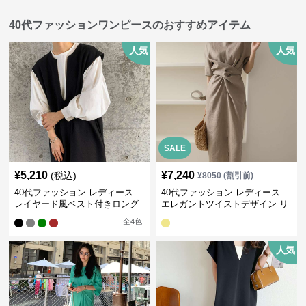
40代ファッションワンピースのおすすめアイテム
人気
人気
SALE
¥
5,210
¥
7,240
(税込)
¥
8050
(割引前)
40代ファッション レディース
40代ファッション レディース
レイヤード風ベスト付きロング
エレガントツイストデザイン リ
ワンピース
ネンワンピース
全
4
色
人気