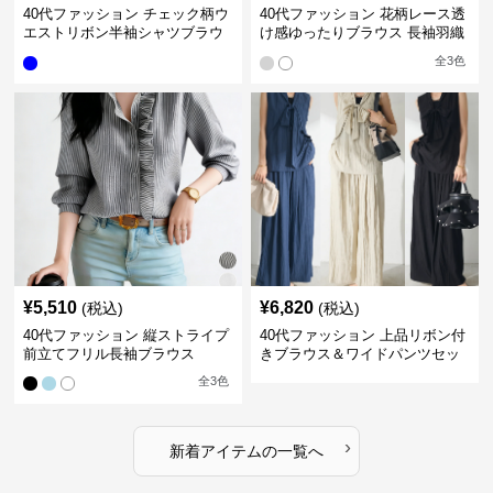
40代ファッション チェック柄ウ
40代ファッション 花柄レース透
エストリボン半袖シャツブラウ
け感ゆったりブラウス 長袖羽織
ス
り
全
3
色
¥
5,510
¥
6,820
(税込)
(税込)
40代ファッション 縦ストライプ
40代ファッション 上品リボン付
前立てフリル長袖ブラウス
きブラウス＆ワイドパンツセッ
トアップ
全
3
色
›
新着アイテムの一覧へ