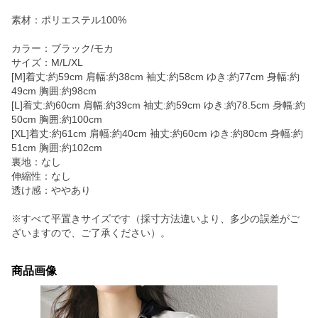
素材：ポリエステル100%
カラー：ブラック/モカ
サイズ：M/L/XL
[M]着丈:約59cm 肩幅:約38cm 袖丈:約58cm ゆき:約77cm 身幅:約
49cm 胸囲:約98cm
[L]着丈:約60cm 肩幅:約39cm 袖丈:約59cm ゆき:約78.5cm 身幅:約
50cm 胸囲:約100cm
[XL]着丈:約61cm 肩幅:約40cm 袖丈:約60cm ゆき:約80cm 身幅:約
51cm 胸囲:約102cm
裏地：なし
伸縮性：なし
透け感：ややあり
※すべて平置きサイズです（採寸方法違いより、多少の誤差がご
ざいますので、ご了承ください）。
商品画像