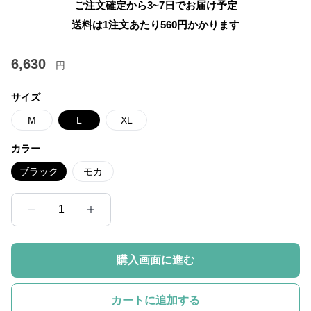
ご注文確定から3~7日でお届け予定
送料は1注文あたり
560
円かかります
6,630
円
サイズ
M
L
XL
カラー
ブラック
モカ
1
購入画面に進む
カートに追加する