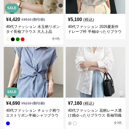
SALE
¥
4,420
¥
5,100
(税込)
¥
4910
(割引前)
40代ファッション 水玉柄リボン
40代ファッション 2026夏新作
タイ長袖ブラウス 大人上品
ドレープ衿 半袖ゆったりブラウ
ス
全
4
色
SALE
¥
4,690
¥
7,160
(税込)
¥
5210
(割引前)
40代ファッション チェック柄ウ
40代ファッション 花柄レース透
エストリボン半袖シャツブラウ
け感ゆったりブラウス 長袖羽織
ス
り
全
3
色