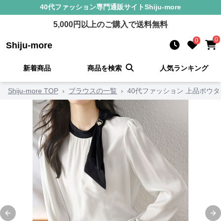
40代ファッション
専門通販サイト
Shiju-more
5,000
円以上のご購入で送料無料
0
0
Shiju-more
新着商品
商品を検索
人気ランキング
Shiju-more TOP
›
ブラウスの一覧
›
40代ファッション 上品ボウ
Previous slide
Ne