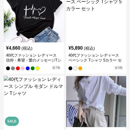
¥
4,660
¥
5,890
(税込)
(税込)
40代ファッション レディース
40代ファッション レディース
信仰・希望・愛のメッセージTシ
ベーシック Tシャツ 5カラー セ
ャツ
ット
全
7
色
全
3
色
SALE