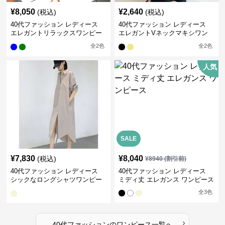
¥
8,050
¥
2,640
(税込)
(税込)
40代ファッション レディース
40代ファッション レディース
エレガントリラックスワンピー
エレガントVネックマキシワン
ス
ピース
全
2
色
全
2
色
人気
SALE
¥
7,830
¥
8,040
(税込)
¥
8940
(割引前)
40代ファッション レディース
40代ファッション レディース
シックなロングシャツワンピー
ミディ丈 エレガンス ワンピース
ス
全
3
色
›
40代ファッション
の
ワンピース
一覧へ