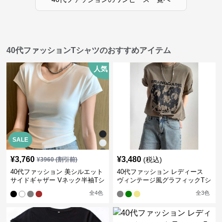
40代ファッションTシャツのおすすめアイテム
人気
SALE
¥
3,760
¥
3,480
(税込)
¥
3960
(割引前)
40代ファッション 美シルエット
40代ファッション レディース
サイドギャザー Vネック半袖Tシ
ヴィンテージ風グラフィックTシ
ャツ
ャツ
全
4
色
全
3
色