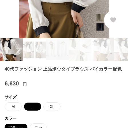
40代ファッション 上品ボウタイブラウス バイカラー配色
6,630
円
サイズ
M
L
XL
カラー
ブラック
モカ