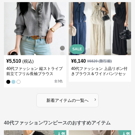
SALE
¥
5,510
¥
6,140
(税込)
¥
6820
(割引前)
40代ファッション 縦ストライプ
40代ファッション 上品リボン付
前立てフリル長袖ブラウス
きブラウス＆ワイドパンツセッ
トアップ
全
3
色
›
新着アイテムの一覧へ
40代ファッションワンピースのおすすめアイテム
人気
人気