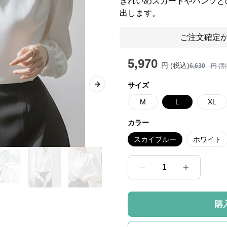
きれいめスカートやパンツと
出します。
ご注文確定か
5,970
円 (税込)
6,630
円 (
サイズ
Next slide
M
L
XL
カラー
スカイブルー
ホワイト
1
購