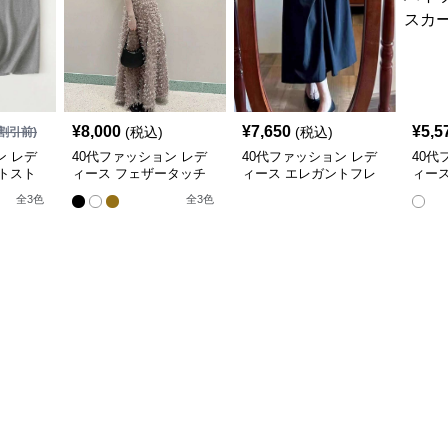
¥
8,000
¥
7,650
¥
5,5
(税込)
(税込)
割引前)
ン レデ
40代ファッション レデ
40代ファッション レデ
40代
トスト
ィース フェザータッチ
ィース エレガントフレ
ィース
スカート
ロングスカート
アミモレスカート
エスト
全
3
色
全
3
色
シッ