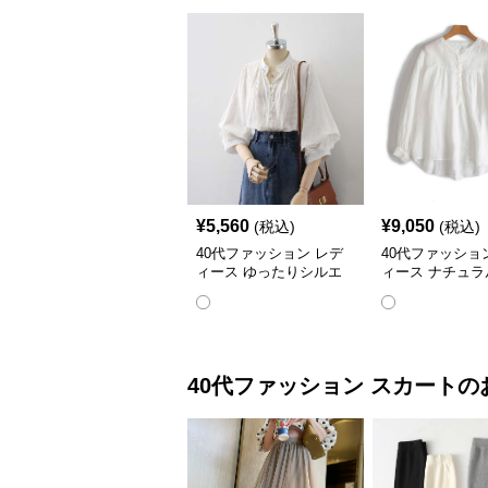
¥
5,560
¥
9,050
(税込)
(税込)
40代ファッション レデ
40代ファッショ
ィース ゆったりシルエ
ィース ナチュラ
ットのバルーン袖ブラウ
ン ふんわりギャ
ス
ラウス
40代ファッション
スカート
の