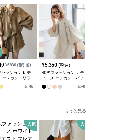
40
¥
5,350
¥
4,600
(税込)
(税込)
¥
6830
(割引前)
ファッション レデ
40代ファッション レデ
40代ファッション レデ
ス エレガントリラ
ィース エレガントパフ
ィース ふんわりフレア
スセットアップ
スリーブセットアップ
シルエット黒ブラウス
全
3
色
全
4
色
もっと見る
人気
人気