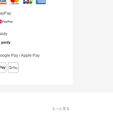
ayPay
aidy
oogle Pay / Apple Pay
もっと見る