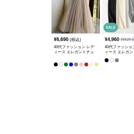
SALE
¥
6,690
¥
4,960
(税込)
¥
5520
(
40代ファッション レデ
40代ファッショ
ィース エレガントチュ
ィース エレガン
ールロングスカート
レッチペンシル
全
9
色