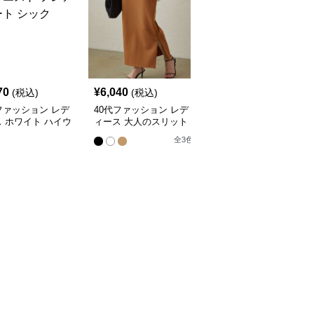
SALE
70
¥
6,040
¥
5,070
(税込)
(税込)
¥
5640
(割引前)
ファッション レデ
40代ファッション レデ
40代ファッション レデ
 ホワイト ハイウ
ィース 大人のスリット
ィース エレガントプリ
 フレア スカート
スカート
ーツスカート
全
3
色
全
2
色
ク