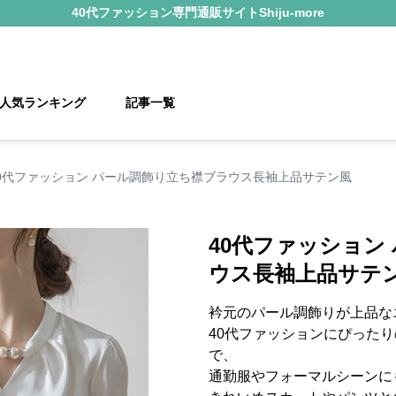
40代ファッション
専門通販サイト
Shiju-more
人気ランキング
記事一覧
0代ファッション パール調飾り立ち襟ブラウス長袖上品サテン風
40代ファッション
ウス長袖上品サテ
衿元のパール調飾りが上品な
40代ファッションにぴった
で、
通勤服やフォーマルシーンに