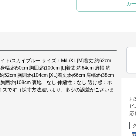
カー
/スカイブルー サイズ：M/L/XL [M]着丈:約62cm
身幅:約50cm 胸囲:約100cm [L]着丈:約64cm 肩幅:約
約52cm 胸囲:約104cm [XL]着丈:約66cm 肩幅:約38cm
4cm 胸囲:約108cm 裏地：なし 伸縮性：なし 透け感：ホ
イズです（採寸方法違いより、多少の誤差がございま
お
ビ
応