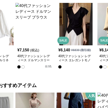
SALE
SALE
¥
7,150
¥
6,140
¥
6,1
(税込)
¥
6830
(割引前)
ン レデ
40代ファッション レデ
40代ファッション レデ
40代
ルリネ
ィース ドルマンスリー
ィース エレガントモノ
ィー
ザーブ
ブ ブラウス
トーンVネックブラウス
ック
全
2
色
おすすめアイテム
人気