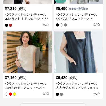
¥
7,210
¥
5,490
(税込)
¥
6100
(割引前)
40代ファッション レディース
40代ファッション レディース
エレガント ミドル丈 ベスト ジ
シンプルリブニットベスト
レ
全
3
色
全
2
色
¥
7,160
¥
6,420
(税込)
(税込)
40代ファッション レディース
40代ファッション レディース
ふわふわモヘアニットベスト
大人カジュアルマルチウェイミ
ドル丈ベスト
全
3
色
全
2
色