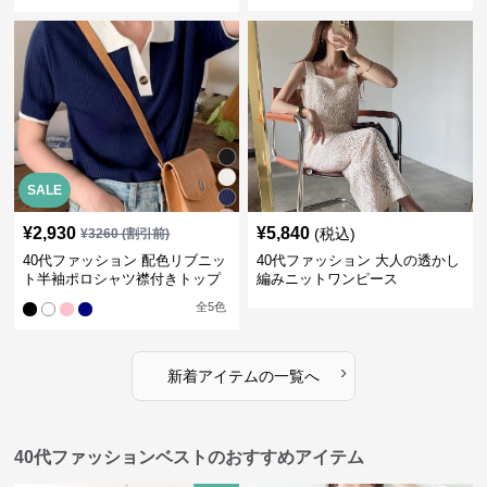
SALE
¥
2,930
¥
5,840
(税込)
¥
3260
(割引前)
40代ファッション 配色リブニッ
40代ファッション 大人の透かし
ト半袖ポロシャツ襟付きトップ
編みニットワンピース
ス
全
5
色
›
新着アイテムの一覧へ
40代ファッションベストのおすすめアイテム