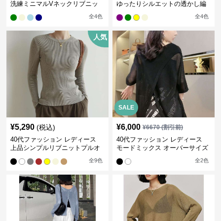
洗練ミニマルVネックリブニッ
ゆったりシルエットの透かし編
ト
みニット
全
4
色
全
4
色
人気
SALE
¥
5,290
¥
6,000
(税込)
¥
6670
(割引前)
40代ファッション レディース
40代ファッション レディース
上品シンプルリブニットプルオ
モードミックス オーバーサイズ
ーバー
ブラウス
全
9
色
全
2
色