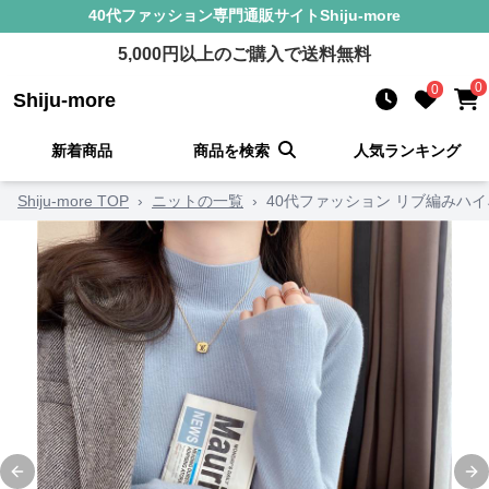
40代ファッション
専門通販サイト
Shiju-more
5,000
円以上のご購入で送料無料
0
0
Shiju-more
新着商品
商品を検索
人気ランキング
Shiju-more TOP
›
ニットの一覧
›
40代ファッション リブ編みハ
Previous slide
Ne