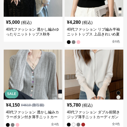
¥
5,000
¥
4,280
(税込)
(税込)
40代ファッション 透かし編みゆ
40代ファッション リブ編み半袖
ったりニットトップス秋冬
ニットトップス 上品きれいめ夏
服
全
6
色
SALE
¥
4,150
¥
5,780
(税込)
¥
4610
(割引前)
40代ファッション 透かし編みカ
40代ファッション ダブル前開き
ラーボタン付き薄手ニットカー
ジップ薄手ニットカーディガン
ディガン
全
4
色
全
4
色