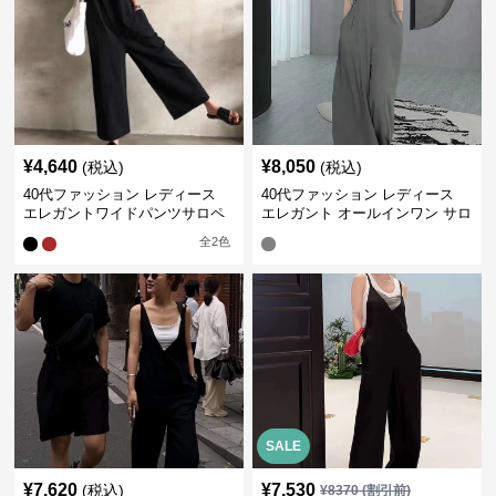
¥
4,640
¥
8,050
(税込)
(税込)
40代ファッション レディース
40代ファッション レディース
エレガントワイドパンツサロペ
エレガント オールインワン サロ
ット
ペット キャミソール オーバーオ
全
2
色
ール
SALE
¥
7,620
¥
7,530
(税込)
¥
8370
(割引前)