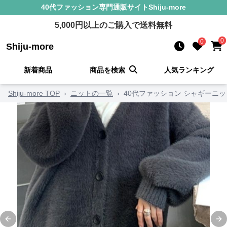
40代ファッション
専門通販サイト
Shiju-more
5,000
円以上のご購入で送料無料
0
0
Shiju-more
新着商品
商品を検索
人気ランキング
Shiju-more TOP
›
ニットの一覧
›
40代ファッション シャギーニッ
Previous slide
Ne