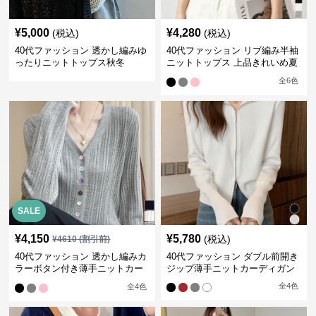
¥
5,000
¥
4,280
(税込)
(税込)
40代ファッション 透かし編みゆ
40代ファッション リブ編み半袖
ったりニットトップス秋冬
ニットトップス 上品きれいめ夏
服
全
6
色
SALE
¥
4,150
¥
5,780
(税込)
¥
4610
(割引前)
40代ファッション 透かし編みカ
40代ファッション ダブル前開き
ラーボタン付き薄手ニットカー
ジップ薄手ニットカーディガン
ディガン
全
4
色
全
4
色