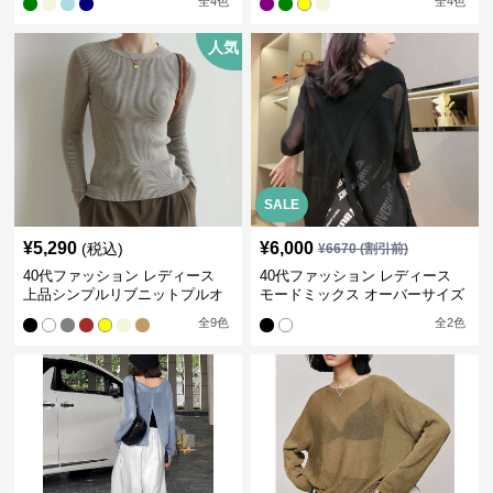
全
4
色
全
4
色
人気
SALE
¥
5,290
¥
6,000
(税込)
¥
6670
(割引前)
40代ファッション レディース
40代ファッション レディース
上品シンプルリブニットプルオ
モードミックス オーバーサイズ
ーバー
ブラウス
全
9
色
全
2
色