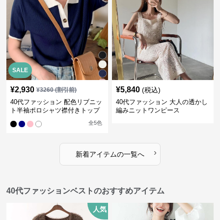
SALE
¥
2,930
¥
5,840
(税込)
¥
3260
(割引前)
40代ファッション 配色リブニッ
40代ファッション 大人の透かし
ト半袖ポロシャツ襟付きトップ
編みニットワンピース
ス
全
5
色
›
新着アイテムの一覧へ
40代ファッションベストのおすすめアイテム
人気