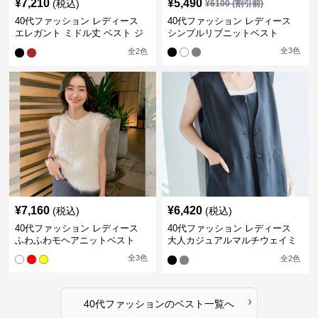
¥
7,210
¥
5,490
(税込)
¥
6100
(割引前)
40代ファッション レディース
40代ファッション レディース
エレガント ミドル丈 ベスト ジ
シンプルリブニットベスト
レ
全
3
色
全
2
色
¥
7,160
¥
6,420
(税込)
(税込)
40代ファッション レディース
40代ファッション レディース
ふわふわモヘアニットベスト
大人カジュアルマルチウェイミ
ドル丈ベスト
全
3
色
全
2
色
›
40代ファッション
の
ベスト
一覧へ