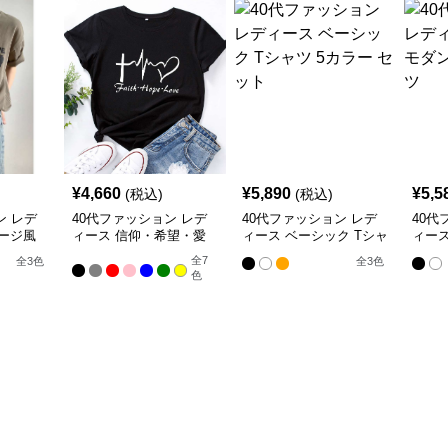
¥
4,660
¥
5,890
¥
5,5
(税込)
(税込)
ン レデ
40代ファッション レデ
40代ファッション レデ
40代
ージ風
ィース 信仰・希望・愛
ィース ベーシック Tシャ
ィース
シャツ
のメッセージTシャツ
ツ 5カラー セット
ドルマ
全
7
全
3
色
全
3
色
色