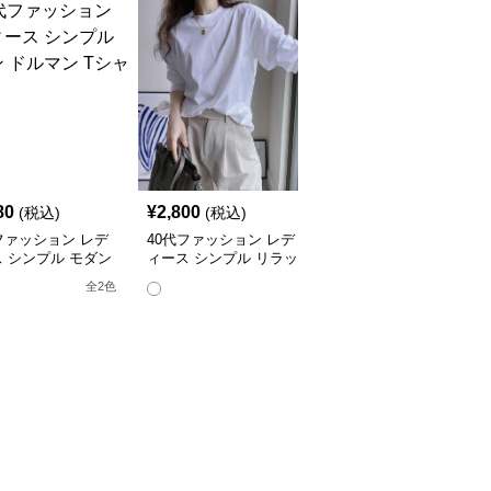
80
¥
2,800
¥
5,710
(税込)
(税込)
(税込)
ファッション レデ
40代ファッション レデ
40代ファッション レデ
 シンプル モダン
ィース シンプル リラッ
ィース リラックスオー
ン Tシャツ
クスフィットロングTシ
バーサイズTシャツ
全
2
色
全
2
色
ャツ