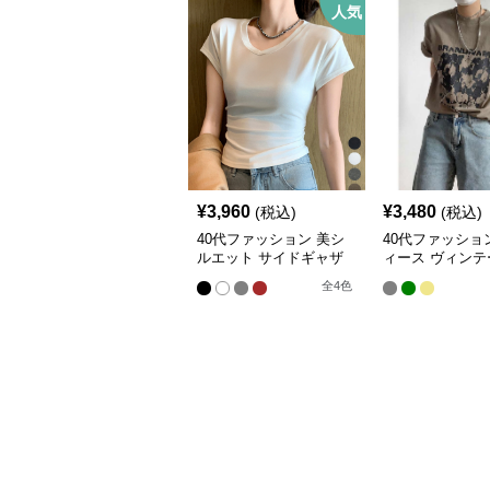
人気
¥
3,960
¥
3,480
(税込)
(税込)
40代ファッション 美シ
40代ファッショ
ルエット サイドギャザ
ィース ヴィンテ
ー Vネック半袖Tシャツ
グラフィックT
全
4
色