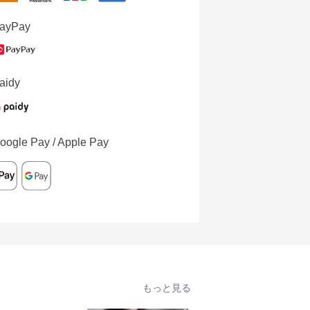
ayPay
aidy
oogle Pay / Apple Pay
もっと見る