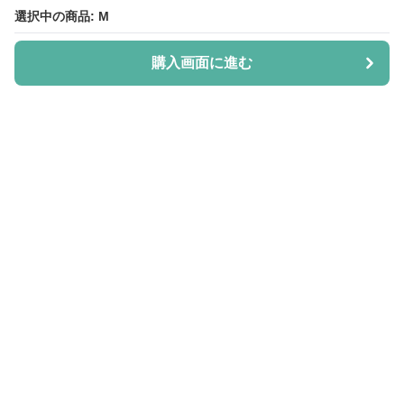
選択中の商品: M
選択中の商品: M
購入画面に進む
購入画面に進む
Shiju-more
について
会社概要
利用規約