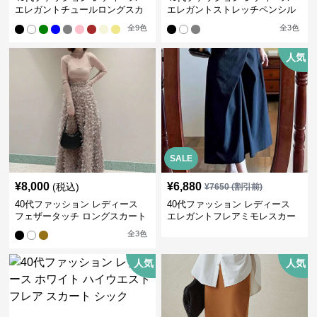
エレガントチュールロングスカ
エレガントストレッチペンシル
ート
スカート
全
9
色
全
3
色
人気
SALE
¥
8,000
¥
6,880
(税込)
¥
7650
(割引前)
40代ファッション レディース
40代ファッション レディース
フェザータッチ ロングスカート
エレガントフレアミモレスカー
ト
全
3
色
人気
人気