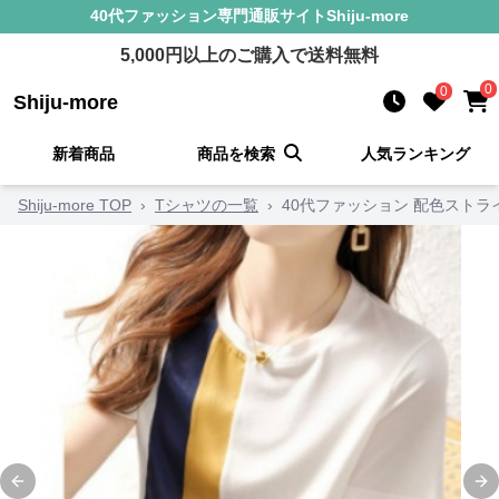
40代ファッション
専門通販サイト
Shiju-more
5,000
円以上のご購入で送料無料
0
0
Shiju-more
新着商品
商品を検索
人気ランキング
Shiju-more TOP
›
Tシャツの一覧
›
40代ファッション 配色スト
Previous slide
Ne