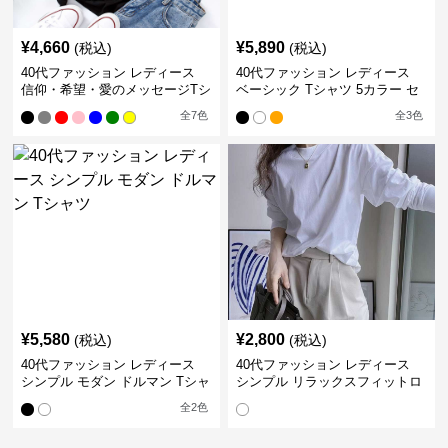
¥
4,660
¥
5,890
(税込)
(税込)
40代ファッション レディース
40代ファッション レディース
信仰・希望・愛のメッセージTシ
ベーシック Tシャツ 5カラー セ
ャツ
ット
全
7
色
全
3
色
¥
5,580
¥
2,800
(税込)
(税込)
40代ファッション レディース
40代ファッション レディース
シンプル モダン ドルマン Tシャ
シンプル リラックスフィットロ
ツ
ングTシャツ
全
2
色