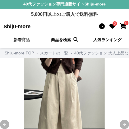
40代ファッション
専門通販サイト
Shiju-more
5,000
円以上のご購入で送料無料
0
0
Shiju-more
新着商品
商品を検索
人気ランキング
Shiju-more TOP
›
スカートの一覧
›
40代ファッション 大人上品
Previous slide
Ne