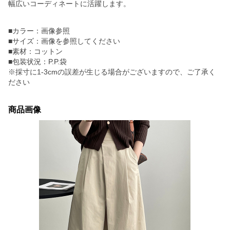
幅広いコーディネートに活躍します。
■カラー：画像参照
■サイズ：画像を参照してください
■素材：コットン
■包装状況：P.P.袋
※採寸に1-3cmの誤差が生じる場合がございますので、ご了承く
ださい
商品画像