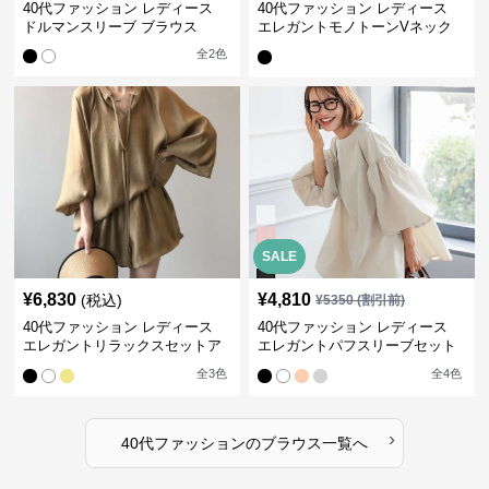
40代ファッション レディース
40代ファッション レディース
ドルマンスリーブ ブラウス
エレガントモノトーンVネック
ブラウス
全
2
色
SALE
¥
6,830
¥
4,810
(税込)
¥
5350
(割引前)
40代ファッション レディース
40代ファッション レディース
エレガントリラックスセットア
エレガントパフスリーブセット
ップ
アップ
全
3
色
全
4
色
›
40代ファッション
の
ブラウス
一覧へ