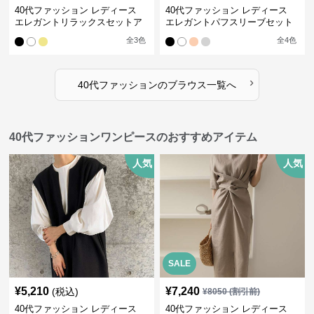
40代ファッション レディース
40代ファッション レディース
エレガントリラックスセットア
エレガントパフスリーブセット
ップ
アップ
全
3
色
全
4
色
›
40代ファッション
の
ブラウス
一覧へ
40代ファッションワンピースのおすすめアイテム
人気
人気
SALE
¥
5,210
¥
7,240
(税込)
¥
8050
(割引前)
40代ファッション レディース
40代ファッション レディース