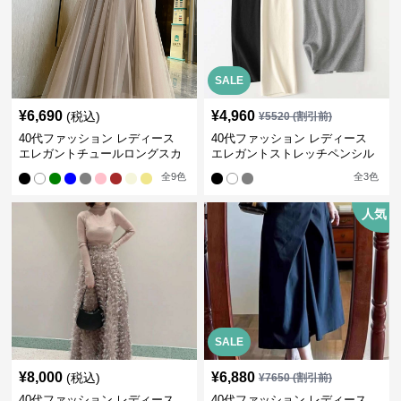
SALE
¥
6,690
¥
4,960
(税込)
¥
5520
(割引前)
40代ファッション レディース
40代ファッション レディース
エレガントチュールロングスカ
エレガントストレッチペンシル
ート
スカート
全
9
色
全
3
色
人気
SALE
¥
8,000
¥
6,880
(税込)
¥
7650
(割引前)
40代ファッション レディース
40代ファッション レディース