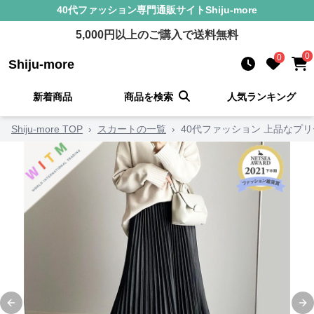
40代ファッション
専門通販サイト
Shiju-more
5,000
円以上のご購入で送料無料
0
0
Shiju-more
新着商品
商品を検索
人気ランキング
Shiju-more TOP
›
スカートの一覧
›
40代ファッション 上品なプリ
Previous slide
Ne