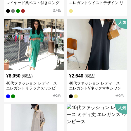
レイヤード風ベスト付きロング
エレガントツイストデザイン リ
ワンピース
ネンワンピース
全
4
色
人気
¥
8,050
¥
2,640
(税込)
(税込)
40代ファッション レディース
40代ファッション レディース
エレガントリラックスワンピー
エレガントVネックマキシワン
ス
ピース
全
2
色
全
2
色
人気