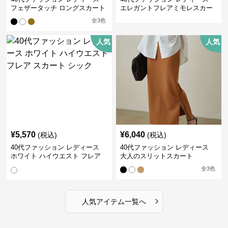
フェザータッチ ロングスカート
エレガントフレアミモレスカー
ト
全
3
色
人気
人気
¥
5,570
¥
6,040
(税込)
(税込)
40代ファッション レディース
40代ファッション レディース
ホワイト ハイウエスト フレア
大人のスリットスカート
スカート シック
全
3
色
›
人気アイテム一覧へ