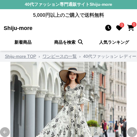
40代ファッション
専門通販サイト
Shiju-more
5,000
円以上のご購入で送料無料
0
0
Shiju-more
新着商品
商品を検索
人気ランキング
Shiju-more TOP
›
ワンピースの一覧
›
40代ファッション レディ
Previous slide
Ne