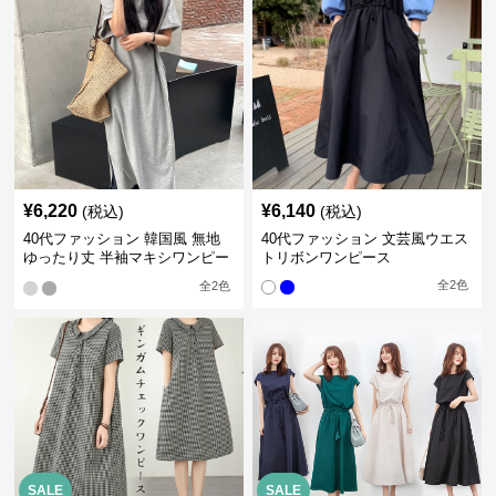
¥
6,220
¥
6,140
(税込)
(税込)
40代ファッション 韓国風 無地
40代ファッション 文芸風ウエス
ゆったり丈 半袖マキシワンピー
トリボンワンピース
ス
全
2
色
全
2
色
SALE
SALE