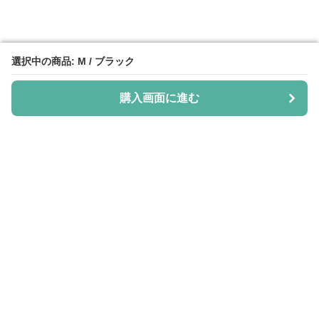
選択中の商品: M / ブラック
選択中の商品: M / ブラック
購入画面に進む
購入画面に進む
Shiju-more
について