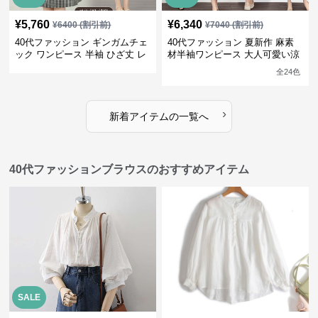
¥
5,760
¥
6,340
¥
6400
(割引前)
¥
7040
(割引前)
40代ファッション ギンガムチェ
40代ファッション 夏新作 麻素
ック ワンピース 半袖 ひざ丈 レ
材半袖ワンピース 大人可愛い涼
ディース
やかロング丈 選べる4色
全
24
色
›
新着アイテムの一覧へ
40代ファッションブラウスのおすすめアイテム
SALE