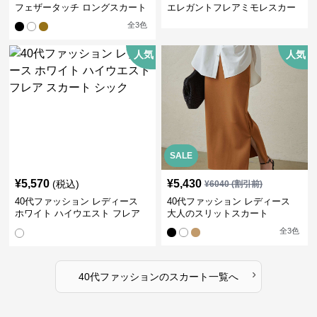
フェザータッチ ロングスカート
エレガントフレアミモレスカー
ト
全
3
色
人気
人気
SALE
¥
5,570
¥
5,430
(税込)
¥
6040
(割引前)
40代ファッション レディース
40代ファッション レディース
ホワイト ハイウエスト フレア
大人のスリットスカート
スカート シック
全
3
色
›
40代ファッション
の
スカート
一覧へ