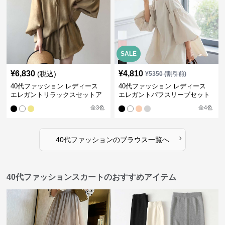
SALE
¥
6,830
¥
4,810
(税込)
¥
5350
(割引前)
40代ファッション レディース
40代ファッション レディース
エレガントリラックスセットア
エレガントパフスリーブセット
ップ
アップ
全
3
色
全
4
色
›
40代ファッション
の
ブラウス
一覧へ
40代ファッションスカートのおすすめアイテム