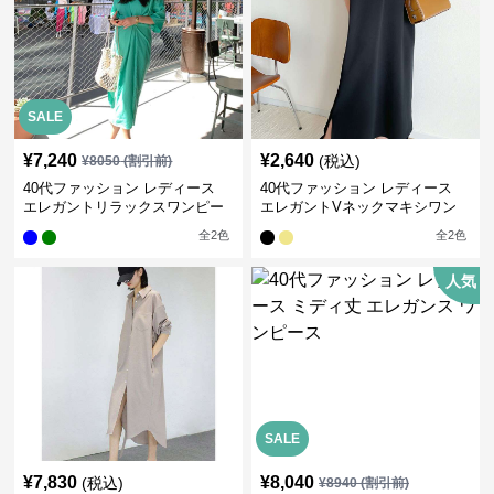
SALE
¥
7,240
¥
2,640
(税込)
¥
8050
(割引前)
40代ファッション レディース
40代ファッション レディース
エレガントリラックスワンピー
エレガントVネックマキシワン
ス
ピース
全
2
色
全
2
色
人気
SALE
¥
7,830
¥
8,040
(税込)
¥
8940
(割引前)