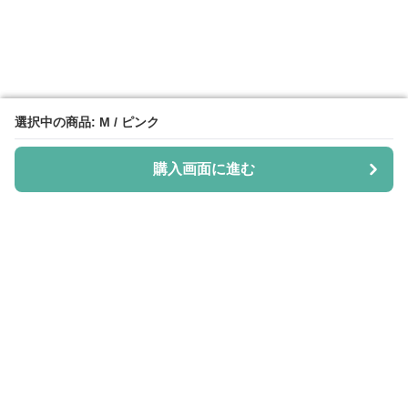
選択中の商品: M / ピンク
選択中の商品: M / ピンク
購入画面に進む
購入画面に進む
Shiju-more
について