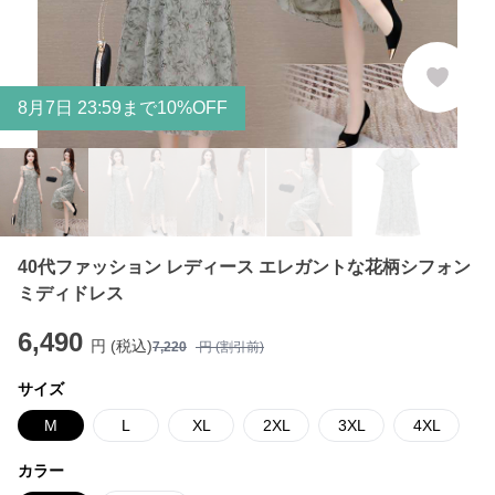
8
月
7
日 23:59まで10%OFF
40代ファッション レディース エレガントな花柄シフォン
ミディドレス
6,490
円 (税込)
7,220
円 (割引前)
サイズ
M
L
XL
2XL
3XL
4XL
カラー