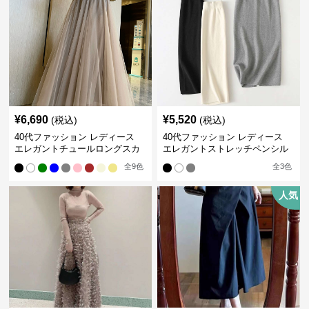
¥
6,690
¥
5,520
(税込)
(税込)
40代ファッション レディース
40代ファッション レディース
エレガントチュールロングスカ
エレガントストレッチペンシル
ート
スカート
全
9
色
全
3
色
人気