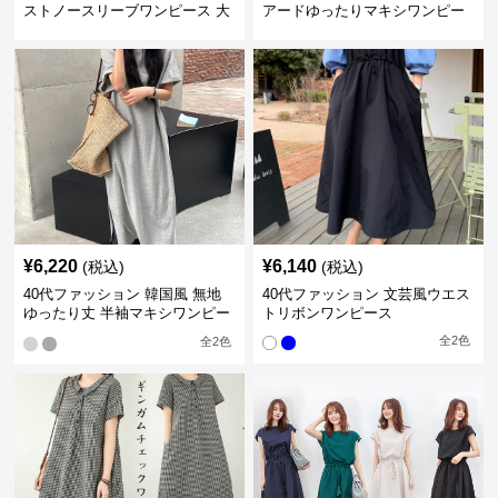
ストノースリーブワンピース 大
アードゆったりマキシワンピー
人可愛い
ス
¥
6,220
¥
6,140
(税込)
(税込)
40代ファッション 韓国風 無地
40代ファッション 文芸風ウエス
ゆったり丈 半袖マキシワンピー
トリボンワンピース
ス
全
2
色
全
2
色