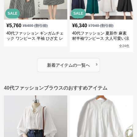
SALE
SALE
¥
5,760
¥
6,340
¥
6400
(割引前)
¥
7040
(割引前)
40代ファッション ギンガムチェ
40代ファッション 夏新作 麻素
ック ワンピース 半袖 ひざ丈 レ
材半袖ワンピース 大人可愛い涼
ディース
やかロング丈 選べる4色
全
24
色
›
新着アイテムの一覧へ
40代ファッションブラウスのおすすめアイテム