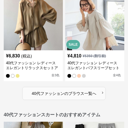
SALE
¥
6,830
¥
4,810
(税込)
¥
5350
(割引前)
40代ファッション レディース
40代ファッション レディース
エレガントリラックスセットア
エレガントパフスリーブセット
ップ
アップ
全
3
色
全
4
色
›
40代ファッション
の
ブラウス
一覧へ
40代ファッションスカートのおすすめアイテム