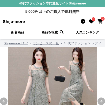
40代ファッション
専門通販サイト
Shiju-more
5,000
円以上のご購入で送料無料
0
0
Shiju-more
新着商品
商品を検索
人気ランキング
Shiju-more TOP
›
ワンピースの一覧
›
40代ファッション レディ
Previous slide
Ne