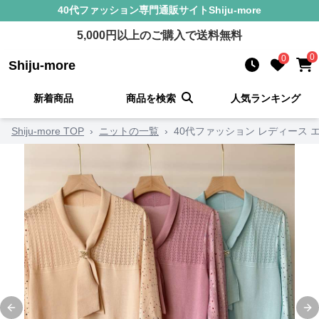
40代ファッション
専門通販サイト
Shiju-more
5,000
円以上のご購入で送料無料
0
0
Shiju-more
新着商品
商品を検索
人気ランキング
Shiju-more TOP
›
ニットの一覧
›
40代ファッション レディース
Previous slide
Ne