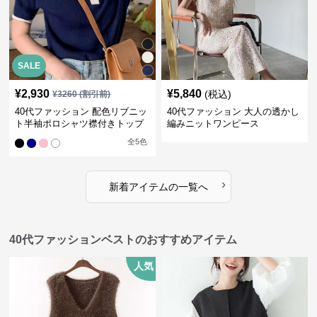
SALE
¥
2,930
¥
5,840
(税込)
¥
3260
(割引前)
40代ファッション 配色リブニッ
40代ファッション 大人の透かし
ト半袖ポロシャツ襟付きトップ
編みニットワンピース
ス
全
5
色
›
新着アイテムの一覧へ
40代ファッションベストのおすすめアイテム
人気