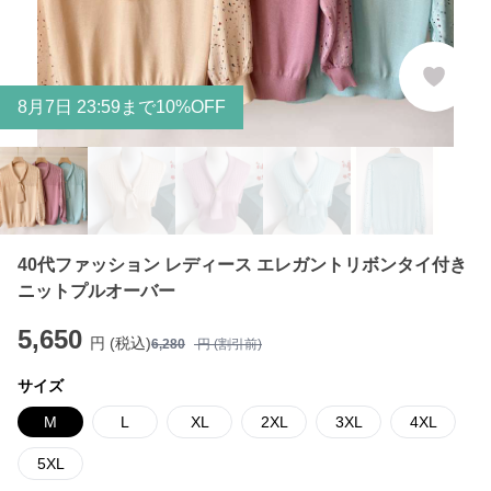
8
月
7
日 23:59まで10%OFF
40代ファッション レディース エレガントリボンタイ付き
ニットプルオーバー
5,650
円 (税込)
6,280
円 (割引前)
サイズ
M
L
XL
2XL
3XL
4XL
5XL