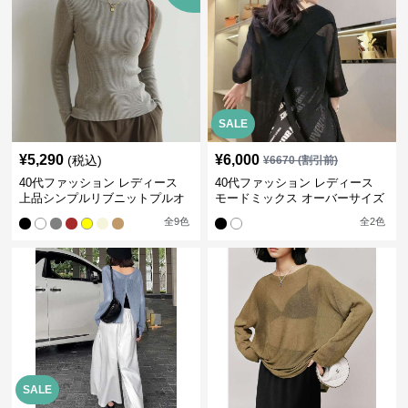
SALE
¥
5,290
¥
6,000
(税込)
¥
6670
(割引前)
40代ファッション レディース
40代ファッション レディース
上品シンプルリブニットプルオ
モードミックス オーバーサイズ
ーバー
ブラウス
全
9
色
全
2
色
SALE