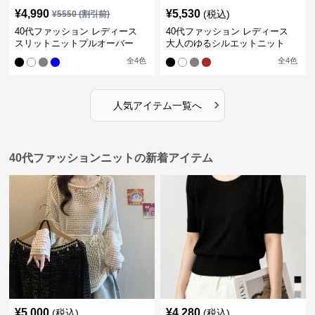
¥
4,990
¥
5,530
(税込)
¥
5550
(割引前)
40代ファッション レディース
40代ファッション レディース
スリットニットプルオーバー
大人のゆるシルエットニット
全
4
色
全
4
色
›
人気アイテム一覧へ
40代ファッションニットの新着アイテム
¥
5,000
¥
4,280
(税込)
(税込)