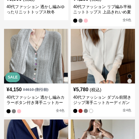
40代ファッション 透かし編みゆ
40代ファッション リブ編み半袖
ったりニットトップス秋冬
ニットトップス 上品きれいめ夏
服
全
6
色
SALE
¥
4,150
¥
5,780
(税込)
¥
4610
(割引前)
40代ファッション 透かし編みカ
40代ファッション ダブル前開き
ラーボタン付き薄手ニットカー
ジップ薄手ニットカーディガン
ディガン
全
4
色
全
4
色