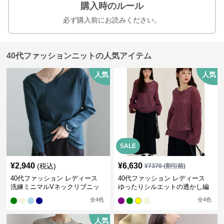
購入時のルール
必ず購入前にお読みください。
40代ファッションニットの人気アイテム
人気
人気
SALE
¥
2,940
¥
6,630
(税込)
¥
7370
(割引前)
40代ファッション レディース
40代ファッション レディース
洗練ミニマルVネックリブニッ
ゆったりシルエットの透かし編
ト
みニット
全
4
色
全
4
色
人気