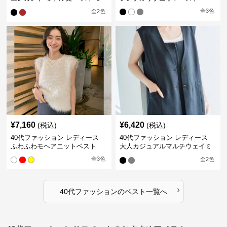
レ
全
3
色
全
2
色
¥
7,160
¥
6,420
(税込)
(税込)
40代ファッション レディース
40代ファッション レディース
ふわふわモヘアニットベスト
大人カジュアルマルチウェイミ
ドル丈ベスト
全
3
色
全
2
色
›
40代ファッション
の
ベスト
一覧へ