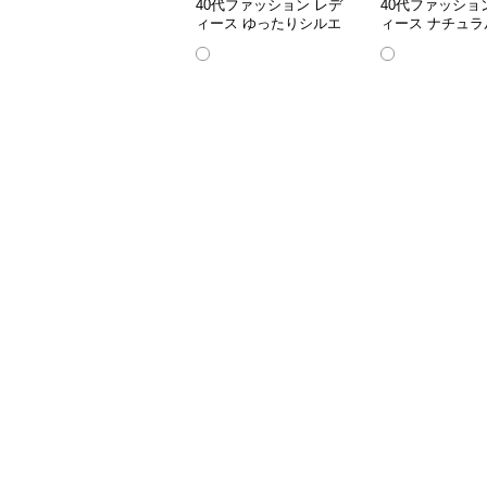
40代ファッション レデ
40代ファッショ
ィース ゆったりシルエ
ィース ナチュラ
ットのバルーン袖ブラウ
ン ふんわりギャ
ス
ラウス