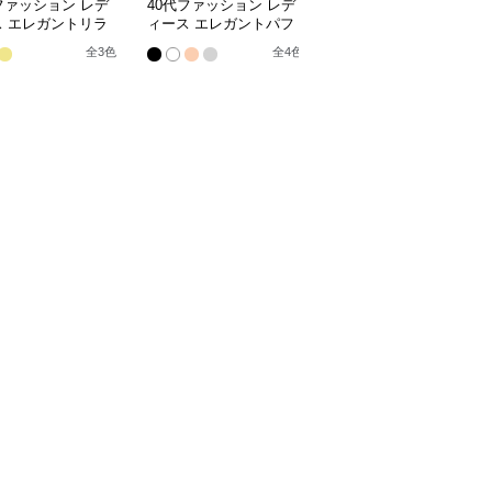
ファッション レデ
40代ファッション レデ
40代ファッション レデ
ス エレガントリラ
ィース エレガントパフ
ィース ふんわりフレア
スセットアップ
スリーブセットアップ
シルエット黒ブラウス
全
3
色
全
4
色