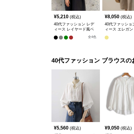
¥
5,210
¥
8,050
(税込)
(税込)
40代ファッション レデ
40代ファッショ
ィース レイヤード風ベ
ィース エレガン
スト付きロングワンピー
ストデザイン リ
全
4
色
ス
ンピース
40代ファッション
ブラウス
の
¥
5,560
¥
9,050
(税込)
(税込)