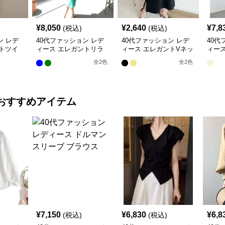
¥
8,050
¥
2,640
¥
7,8
(税込)
(税込)
ン レデ
40代ファッション レデ
40代ファッション レデ
40代
トツイ
ィース エレガントリラ
ィース エレガントVネッ
ィー
ネンワ
ックスワンピース
クマキシワンピース
シャ
全
2
色
全
2
色
おすすめアイテム
¥
7,150
¥
6,830
¥
6,8
(税込)
(税込)