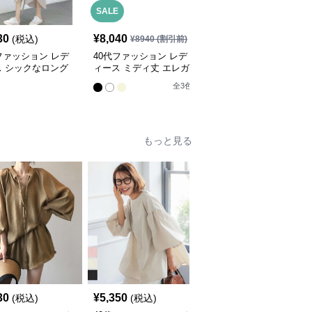
SALE
30
¥
8,040
¥
6,320
(税込)
(税込)
¥
8940
(割引前)
ファッション レデ
40代ファッション レデ
40代ファッション レデ
ス シックなロング
ィース ミディ丈 エレガ
ィース ノースリーブワ
ツワンピース
ンス ワンピース
ンピース シンプル Ｉラ
全
3
色
全
3
色
インシルエット
もっと見る
30
¥
5,350
¥
4,600
(税込)
(税込)
(税込)