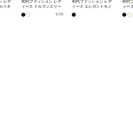
ン レデ
40代ファッション レデ
40代ファッション レデ
40代
ルリネ
ィース ドルマンスリー
ィース エレガントモノ
ィー
ザーブ
ブ ブラウス
トーンVネックブラウス
ック
全
2
色