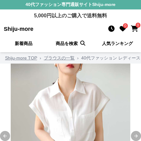
40代ファッション
専門通販サイト
Shiju-more
5,000
円以上のご購入で送料無料
0
0
Shiju-more
新着商品
商品を検索
人気ランキング
Shiju-more TOP
›
ブラウスの一覧
›
40代ファッション レディー
Previous slide
Ne