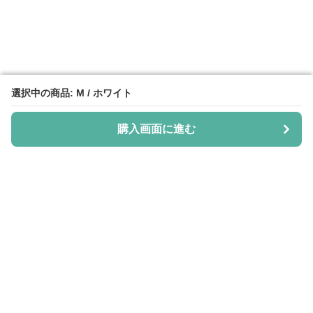
選択中の商品: M / ホワイト
選択中の商品: M / ホワイト
購入画面に進む
購入画面に進む
Shiju-more
について