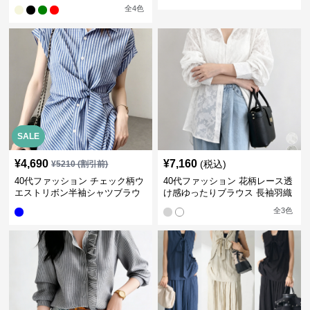
ス
全
4
色
SALE
¥
4,690
¥
7,160
(税込)
¥
5210
(割引前)
40代ファッション チェック柄ウ
40代ファッション 花柄レース透
エストリボン半袖シャツブラウ
け感ゆったりブラウス 長袖羽織
ス
り
全
3
色