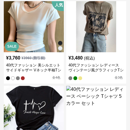
人気
SALE
¥
3,760
¥
3,480
(税込)
¥
3960
(割引前)
40代ファッション 美シルエット
40代ファッション レディース
サイドギャザー Vネック半袖Tシ
ヴィンテージ風グラフィックTシ
ャツ
ャツ
全
4
色
全
3
色