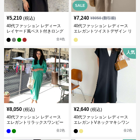
SALE
¥
5,210
¥
7,240
(税込)
¥
8050
(割引前)
40代ファッション レディース
40代ファッション レディース
レイヤード風ベスト付きロング
エレガントツイストデザイン リ
ワンピース
ネンワンピース
全
4
色
人気
¥
8,050
¥
2,640
(税込)
(税込)
40代ファッション レディース
40代ファッション レディース
エレガントリラックスワンピー
エレガントVネックマキシワン
ス
ピース
全
2
色
全
2
色