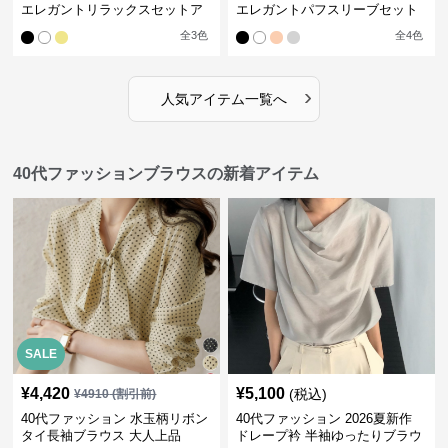
エレガントリラックスセットア
エレガントパフスリーブセット
ップ
アップ
全
3
色
全
4
色
›
人気アイテム一覧へ
40代ファッションブラウスの新着アイテム
SALE
¥
4,420
¥
5,100
(税込)
¥
4910
(割引前)
40代ファッション 水玉柄リボン
40代ファッション 2026夏新作
タイ長袖ブラウス 大人上品
ドレープ衿 半袖ゆったりブラウ