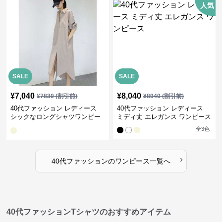
人気
SALE
SALE
¥
7,040
¥
8,040
¥
7830
(割引前)
¥
8940
(割引前)
40代ファッション レディース
40代ファッション レディース
シックなロングシャツワンピー
ミディ丈 エレガンス ワンピース
ス
全
3
色
›
40代ファッション
の
ワンピース
一覧へ
40代ファッションTシャツのおすすめアイテム