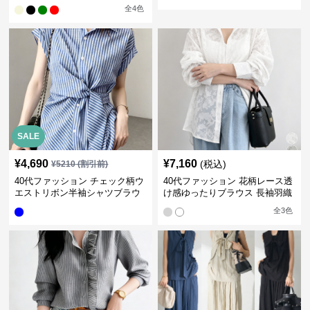
ス
全
4
色
SALE
¥
4,690
¥
7,160
(税込)
¥
5210
(割引前)
40代ファッション チェック柄ウ
40代ファッション 花柄レース透
エストリボン半袖シャツブラウ
け感ゆったりブラウス 長袖羽織
ス
り
全
3
色