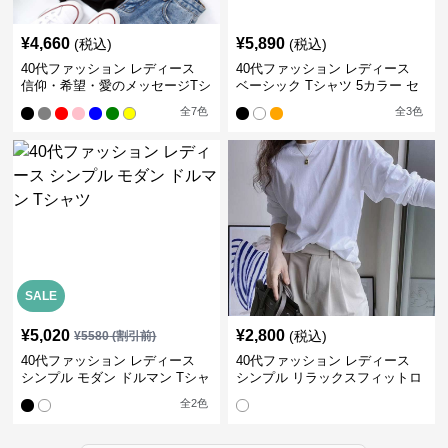
¥
4,660
¥
5,890
(税込)
(税込)
40代ファッション レディース
40代ファッション レディース
信仰・希望・愛のメッセージTシ
ベーシック Tシャツ 5カラー セ
ャツ
ット
全
7
色
全
3
色
SALE
¥
5,020
¥
2,800
(税込)
¥
5580
(割引前)
40代ファッション レディース
40代ファッション レディース
シンプル モダン ドルマン Tシャ
シンプル リラックスフィットロ
ツ
ングTシャツ
全
2
色