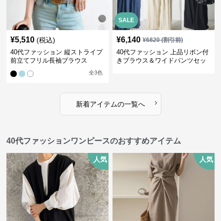
SALE
¥
5,510
¥
6,140
(税込)
¥
6820
(割引前)
40代ファッション 縦ストライプ
40代ファッション 上品リボン付
前立てフリル長袖ブラウス
きブラウス＆ワイドパンツセッ
トアップ
全
3
色
›
新着アイテムの一覧へ
40代ファッションワンピースのおすすめアイテム
人気
人気