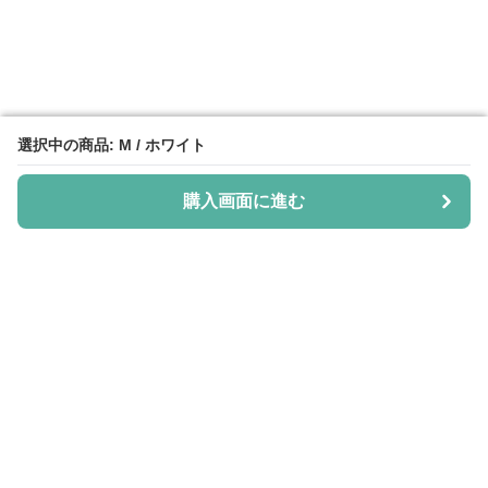
選択中の商品: M / ホワイト
選択中の商品: M / ホワイト
購入画面に進む
購入画面に進む
Shiju-more
について