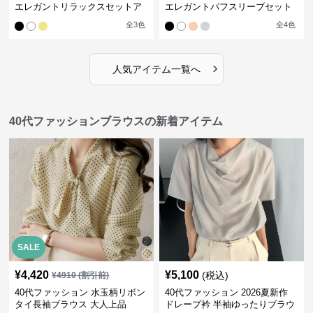
エレガントリラックスセットア
エレガントパフスリーブセット
ップ
アップ
全
3
色
全
4
色
›
人気アイテム一覧へ
40代ファッションブラウスの新着アイテム
SALE
¥
4,420
¥
5,100
(税込)
¥
4910
(割引前)
40代ファッション 水玉柄リボン
40代ファッション 2026夏新作
タイ長袖ブラウス 大人上品
ドレープ衿 半袖ゆったりブラウ