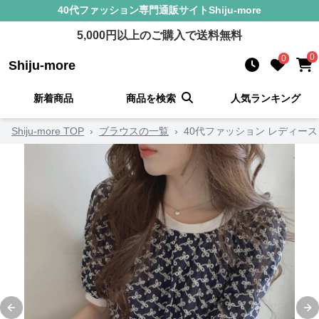
40代ファッション
専門通販サイト
Shiju-more
5,000
円以上のご購入で送料無料
0
0
Shiju-more
新着商品
商品を検索
人気ランキング
Shiju-more TOP
›
ブラウスの一覧
›
40代ファッション レディー
Previous slide
Ne