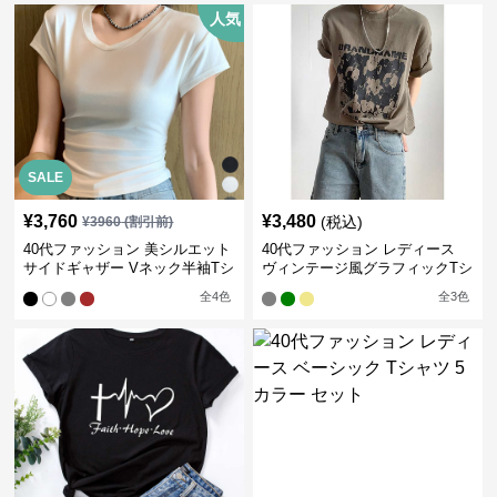
人気
SALE
¥
3,760
¥
3,480
(税込)
¥
3960
(割引前)
40代ファッション 美シルエット
40代ファッション レディース
サイドギャザー Vネック半袖Tシ
ヴィンテージ風グラフィックTシ
ャツ
ャツ
全
4
色
全
3
色