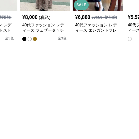
SALE
¥
8,000
¥
6,880
¥
5,5
(税込)
割引前)
¥
7650
(割引前)
ン レデ
40代ファッション レデ
40代ファッション レデ
40代
トスト
ィース フェザータッチ
ィース エレガントフレ
ィース
スカート
ロングスカート
アミモレスカート
エスト
全
3
色
全
3
色
シッ