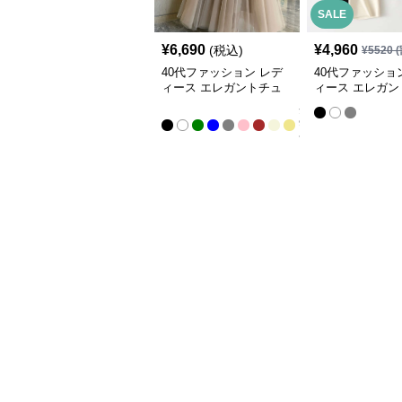
SALE
¥
6,690
¥
4,960
(税込)
¥
5520
(
40代ファッション レデ
40代ファッショ
ィース エレガントチュ
ィース エレガン
ールロングスカート
レッチペンシル
全
9
色