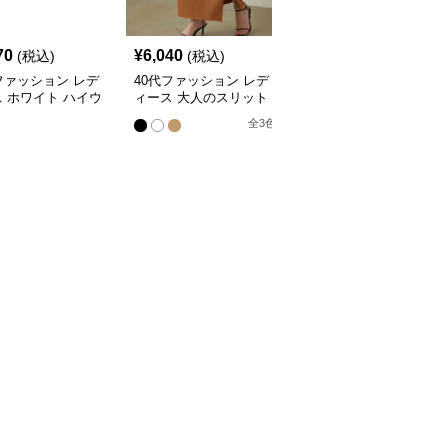
SALE
70
¥
6,040
¥
5,070
(税込)
(税込)
¥
5640
(割引前)
ファッション レデ
40代ファッション レデ
40代ファッション レデ
 ホワイト ハイウ
ィース 大人のスリット
ィース エレガントプリ
 フレア スカート
スカート
ーツスカート
全
3
色
全
2
色
ク