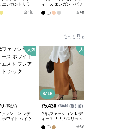
ス エレガントリラ
ィース エレガントパフ
ィース ふんわりフレア
スセットアップ
スリーブセットアップ
シルエット黒ブラウス
全
3
色
全
4
色
もっと見る
人気
人気
SALE
SALE
70
¥
5,430
¥
5,070
(税込)
¥
6040
(割引前)
¥
5640
(割引前)
ファッション レデ
40代ファッション レデ
40代ファッション レデ
 ホワイト ハイウ
ィース 大人のスリット
ィース エレガントプリ
 フレア スカート
スカート
ーツスカート
全
3
色
全
2
色
ク