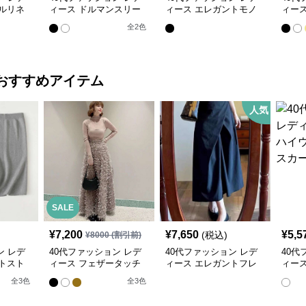
ルリネ
ィース ドルマンスリー
ィース エレガントモノ
ィー
ザーブ
ブ ブラウス
トーンVネックブラウス
ック
全
2
色
おすすめアイテム
人気
SALE
¥
7,200
¥
7,650
¥
5,5
(税込)
¥
8000
(割引前)
ン レデ
40代ファッション レデ
40代ファッション レデ
40代
トスト
ィース フェザータッチ
ィース エレガントフレ
ィース
スカート
ロングスカート
アミモレスカート
エスト
全
3
色
全
3
色
シッ