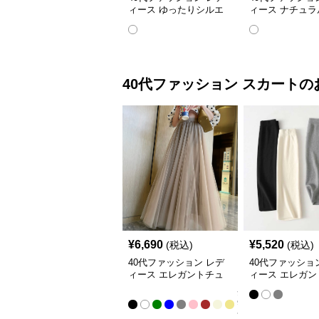
ィース ゆったりシルエ
ィース ナチュラ
ットのバルーン袖ブラウ
ン ふんわりギャ
ス
ラウス
40代ファッション
スカート
の
¥
6,690
¥
5,520
(税込)
(税込)
40代ファッション レデ
40代ファッショ
ィース エレガントチュ
ィース エレガン
ールロングスカート
レッチペンシル
全
9
色