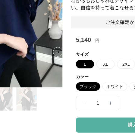
ながらもおしゃれなデザイン
い。自信を持って着こなせる
ご注文確定か
5,140
円
サイズ
Next slide
L
XL
2XL
カラー
ブラック
ホワイト
1
購