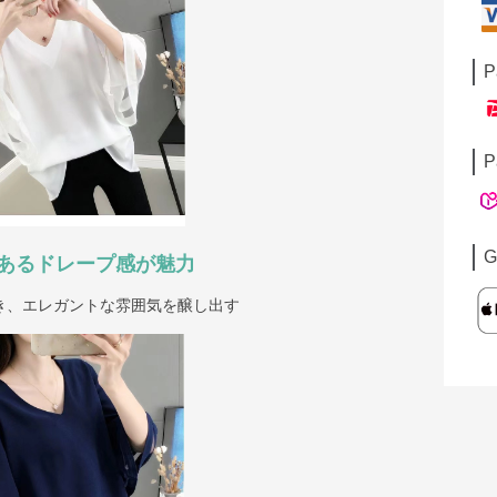
P
P
G
あるドレープ感が魅力
き、エレガントな雰囲気を醸し出す