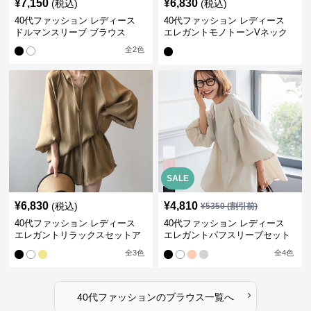
¥
7,150
¥
6,830
(税込)
(税込)
40代ファッション レディース
40代ファッション レディース
ドルマンスリーブ ブラウス
エレガントモノトーンVネック
ブラウス
全
2
色
SALE
¥
6,830
¥
4,810
(税込)
¥
5350
(割引前)
40代ファッション レディース
40代ファッション レディース
エレガントリラックスセットア
エレガントパフスリーブセット
ップ
アップ
全
3
色
全
4
色
›
40代ファッション
の
ブラウス
一覧へ