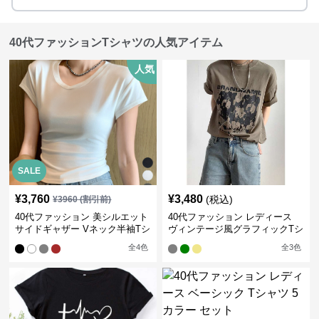
40代ファッションTシャツの人気アイテム
人気
SALE
¥
3,760
¥
3,480
(税込)
¥
3960
(割引前)
40代ファッション 美シルエット
40代ファッション レディース
サイドギャザー Vネック半袖Tシ
ヴィンテージ風グラフィックTシ
ャツ
ャツ
全
4
色
全
3
色