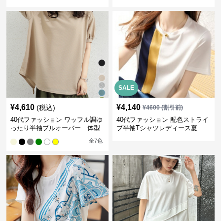
SALE
¥
4,610
¥
4,140
(税込)
¥
4600
(割引前)
40代ファッション ワッフル調ゆ
40代ファッション 配色ストライ
ったり半袖プルオーバー 体型
プ半袖Tシャツレディース夏
カバー夏トップス
全
7
色