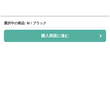
選択中の商品: M / ブラック
選択中の商品: M / ブラック
購入画面に進む
購入画面に進む
Shiju-more
について