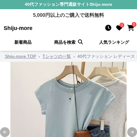
40代ファッション
専門通販サイト
Shiju-more
5,000
円以上のご購入で送料無料
0
0
Shiju-more
新着商品
商品を検索
人気ランキング
Shiju-more TOP
›
Tシャツの一覧
›
40代ファッション レディー
Previous slide
Ne