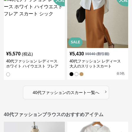
人気
人気
SALE
¥
5,570
¥
5,430
(税込)
¥
6040
(割引前)
40代ファッション レディース
40代ファッション レディース
ホワイト ハイウエスト フレア
大人のスリットスカート
スカート シック
全
3
色
›
40代ファッション
の
スカート
一覧へ
40代ファッションブラウスのおすすめアイテム