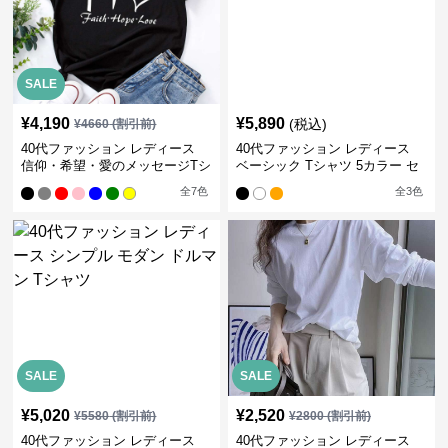
SALE
¥
4,190
¥
5,890
(税込)
¥
4660
(割引前)
40代ファッション レディース
40代ファッション レディース
信仰・希望・愛のメッセージTシ
ベーシック Tシャツ 5カラー セ
ャツ
ット
全
7
色
全
3
色
SALE
SALE
¥
5,020
¥
2,520
¥
5580
(割引前)
¥
2800
(割引前)
40代ファッション レディース
40代ファッション レディース