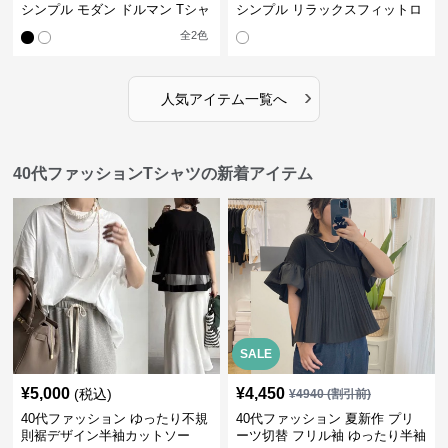
シンプル モダン ドルマン Tシャ
シンプル リラックスフィットロ
ツ
ングTシャツ
全
2
色
›
人気アイテム一覧へ
40代ファッションTシャツの新着アイテム
SALE
¥
5,000
¥
4,450
(税込)
¥
4940
(割引前)
40代ファッション ゆったり不規
40代ファッション 夏新作 プリ
則裾デザイン半袖カットソー
ーツ切替 フリル袖 ゆったり半袖