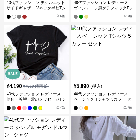
40代ファッション 美シルエット
40代ファッション レディース
サイドギャザー Vネック半袖Tシ
ヴィンテージ風グラフィックTシ
ャツ
ャツ
全
4
色
全
3
色
SALE
¥
4,190
¥
5,890
(税込)
¥
4660
(割引前)
40代ファッション レディース
40代ファッション レディース
信仰・希望・愛のメッセージTシ
ベーシック Tシャツ 5カラー セ
ャツ
ット
全
7
色
全
3
色