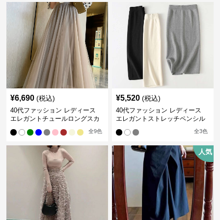
¥
6,690
¥
5,520
(税込)
(税込)
40代ファッション レディース
40代ファッション レディース
エレガントチュールロングスカ
エレガントストレッチペンシル
ート
スカート
全
9
色
全
3
色
人気