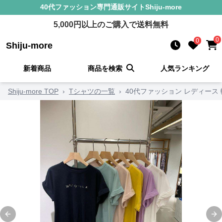
40代ファッション
専門通販サイト
Shiju-more
5,000
円以上のご購入で送料無料
0
0
Shiju-more
新着商品
商品を検索
人気ランキング
Shiju-more TOP
›
Tシャツの一覧
›
40代ファッション レディース
Previous slide
Ne