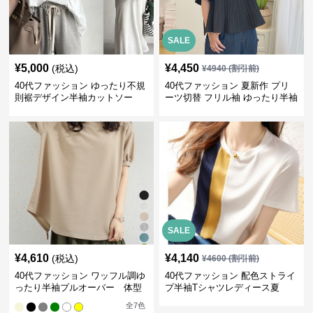
SALE
¥
5,000
¥
4,450
(税込)
¥
4940
(割引前)
40代ファッション ゆったり不規
40代ファッション 夏新作 プリ
則裾デザイン半袖カットソー
ーツ切替 フリル袖 ゆったり半袖
SALE
¥
4,610
¥
4,140
(税込)
¥
4600
(割引前)
40代ファッション ワッフル調ゆ
40代ファッション 配色ストライ
ったり半袖プルオーバー 体型
プ半袖Tシャツレディース夏
カバー夏トップス
全
7
色