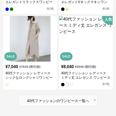
エレガントリラックスワンピー
エレガントVネックマキシワン
ス
ピース
全
2
色
全
2
色
人気
SALE
SALE
¥
7,040
¥
8,040
¥
7830
(割引前)
¥
8940
(割引前)
40代ファッション レディース
40代ファッション レディース
シックなロングシャツワンピー
ミディ丈 エレガンス ワンピース
ス
全
3
色
›
40代ファッション
の
ワンピース
一覧へ