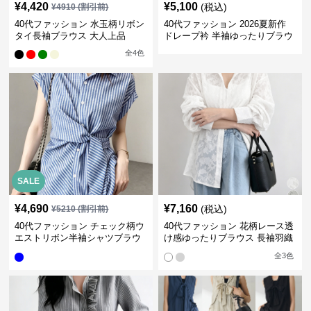
¥
4,420
¥
5,100
(税込)
¥
4910
(割引前)
40代ファッション 水玉柄リボン
40代ファッション 2026夏新作
タイ長袖ブラウス 大人上品
ドレープ衿 半袖ゆったりブラウ
ス
全
4
色
SALE
¥
4,690
¥
7,160
(税込)
¥
5210
(割引前)
40代ファッション チェック柄ウ
40代ファッション 花柄レース透
エストリボン半袖シャツブラウ
け感ゆったりブラウス 長袖羽織
ス
り
全
3
色