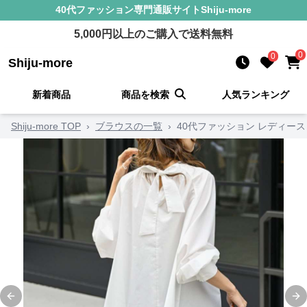
40代ファッション
専門通販サイト
Shiju-more
5,000
円以上のご購入で送料無料
0
0
Shiju-more
新着商品
商品を検索
人気ランキング
Shiju-more TOP
›
ブラウスの一覧
›
40代ファッション レディー
Previous slide
Ne