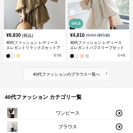
SALE
¥
6,830
¥
4,810
(税込)
¥
5350
(割引前)
40代ファッション レディース
40代ファッション レディース
エレガントリラックスセットア
エレガントパフスリーブセット
ップ
アップ
全
3
色
全
4
色
›
40代ファッション
の
ブラウス
一覧へ
40代ファッション カテゴリ一覧
ワンピース
ブラウス