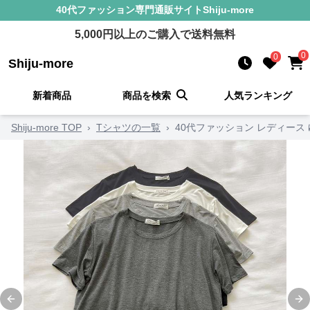
40代ファッション
専門通販サイト
Shiju-more
5,000
円以上のご購入で送料無料
0
0
Shiju-more
新着商品
商品を検索
人気ランキング
Shiju-more TOP
›
Tシャツの一覧
›
40代ファッション レディース
Previous slide
Ne