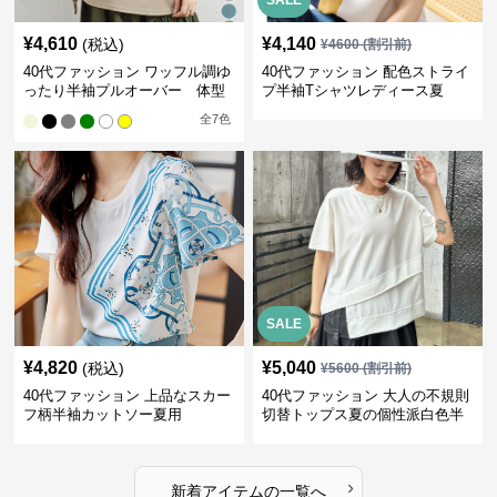
SALE
¥
4,610
¥
4,140
(税込)
¥
4600
(割引前)
40代ファッション ワッフル調ゆ
40代ファッション 配色ストライ
ったり半袖プルオーバー 体型
プ半袖Tシャツレディース夏
カバー夏トップス
全
7
色
SALE
¥
4,820
¥
5,040
(税込)
¥
5600
(割引前)
40代ファッション 上品なスカー
40代ファッション 大人の不規則
フ柄半袖カットソー夏用
切替トップス夏の個性派白色半
袖
›
新着アイテムの一覧へ