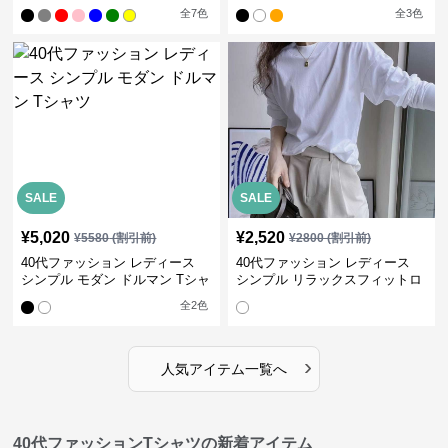
ャツ
ット
全
7
色
全
3
色
SALE
SALE
¥
5,020
¥
2,520
¥
5580
(割引前)
¥
2800
(割引前)
40代ファッション レディース
40代ファッション レディース
シンプル モダン ドルマン Tシャ
シンプル リラックスフィットロ
ツ
ングTシャツ
全
2
色
›
人気アイテム一覧へ
40代ファッションTシャツの新着アイテム