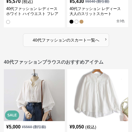
¥
5,570
¥
5,430
(税込)
¥
6040
(割引前)
40代ファッション レディース
40代ファッション レディース
ホワイト ハイウエスト フレア
大人のスリットスカート
スカート シック
全
3
色
›
40代ファッション
の
スカート
一覧へ
40代ファッションブラウスのおすすめアイテム
SALE
¥
5,000
¥
9,050
(税込)
¥
5560
(割引前)