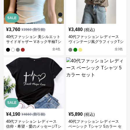
SALE
¥
3,760
¥
3,480
(税込)
¥
3960
(割引前)
40代ファッション 美シルエット
40代ファッション レディース
サイドギャザー Vネック半袖Tシ
ヴィンテージ風グラフィックTシ
ャツ
ャツ
全
4
色
全
3
色
SALE
¥
4,190
¥
5,890
(税込)
¥
4660
(割引前)
40代ファッション レディース
40代ファッション レディース
信仰・希望・愛のメッセージTシ
ベーシック Tシャツ 5カラー セ