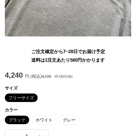
ご注文確定から7~28日でお届け予定
送料は1注文あたり
560
円かかります
4,240
円 (税込)
4,720
円 (割引前)
サイズ
フリーサイズ
カラー
ブラック
ホワイト
グレー