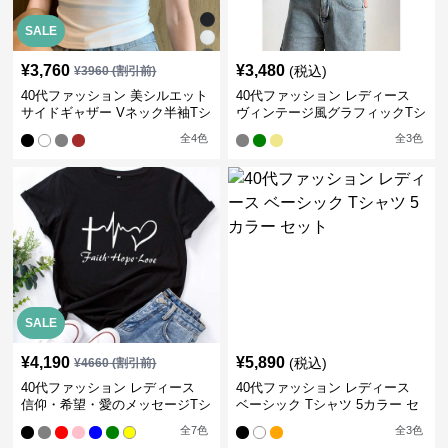
SALE
¥
3,760
¥
3,480
(税込)
¥
3960
(割引前)
40代ファッション 美シルエット
40代ファッション レディース
サイドギャザー Vネック半袖Tシ
ヴィンテージ風グラフィックTシ
ャツ
ャツ
全
4
色
全
3
色
SALE
¥
4,190
¥
5,890
(税込)
¥
4660
(割引前)
40代ファッション レディース
40代ファッション レディース
信仰・希望・愛のメッセージTシ
ベーシック Tシャツ 5カラー セ
ャツ
ット
全
7
色
全
3
色