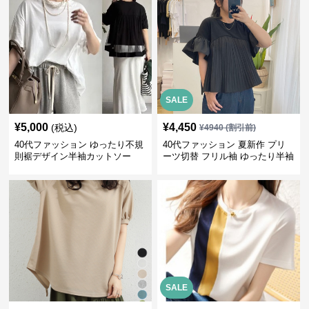
SALE
¥
5,000
¥
4,450
(税込)
¥
4940
(割引前)
40代ファッション ゆったり不規
40代ファッション 夏新作 プリ
則裾デザイン半袖カットソー
ーツ切替 フリル袖 ゆったり半袖
SALE