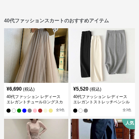
40代ファッションスカートのおすすめアイテム
¥
6,690
¥
5,520
(税込)
(税込)
40代ファッション レディース
40代ファッション レディース
エレガントチュールロングスカ
エレガントストレッチペンシル
ート
スカート
全
9
色
全
3
色
人気