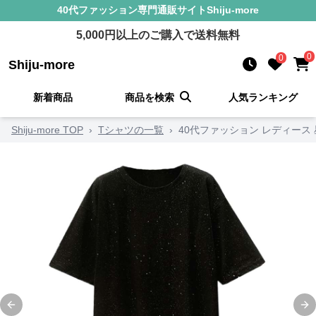
40代ファッション
専門通販サイト
Shiju-more
5,000
円以上のご購入で送料無料
0
0
Shiju-more
新着商品
商品を検索
人気ランキング
Shiju-more TOP
›
Tシャツの一覧
›
40代ファッション レディース
Previous slide
Ne