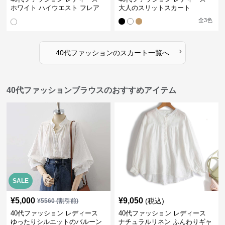
ホワイト ハイウエスト フレア
大人のスリットスカート
スカート シック
全
3
色
›
40代ファッション
の
スカート
一覧へ
40代ファッションブラウスのおすすめアイテム
SALE
¥
5,000
¥
9,050
(税込)
¥
5560
(割引前)
40代ファッション レディース
40代ファッション レディース
ゆったりシルエットのバルーン
ナチュラルリネン ふんわりギャ