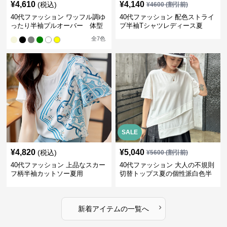
¥
4,610
¥
4,140
(税込)
¥
4600
(割引前)
40代ファッション ワッフル調ゆ
40代ファッション 配色ストライ
ったり半袖プルオーバー 体型
プ半袖Tシャツレディース夏
カバー夏トップス
全
7
色
SALE
¥
4,820
¥
5,040
(税込)
¥
5600
(割引前)
40代ファッション 上品なスカー
40代ファッション 大人の不規則
フ柄半袖カットソー夏用
切替トップス夏の個性派白色半
袖
›
新着アイテムの一覧へ