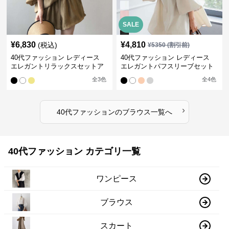
SALE
¥
6,830
¥
4,810
(税込)
¥
5350
(割引前)
40代ファッション レディース
40代ファッション レディース
エレガントリラックスセットア
エレガントパフスリーブセット
ップ
アップ
全
3
色
全
4
色
›
40代ファッション
の
ブラウス
一覧へ
40代ファッション カテゴリ一覧
ワンピース
ブラウス
スカート