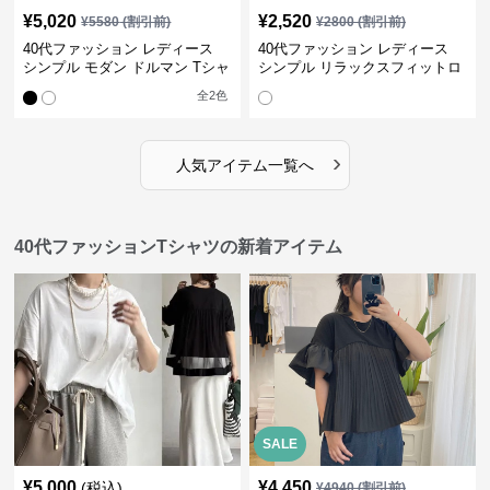
¥
5,020
¥
2,520
¥
5580
(割引前)
¥
2800
(割引前)
40代ファッション レディース
40代ファッション レディース
シンプル モダン ドルマン Tシャ
シンプル リラックスフィットロ
ツ
ングTシャツ
全
2
色
›
人気アイテム一覧へ
40代ファッションTシャツの新着アイテム
SALE
¥
5,000
¥
4,450
(税込)
¥
4940
(割引前)