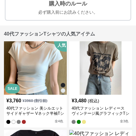
購入時のルール
必ず購入前にお読みください。
40代ファッションTシャツの人気アイテム
人気
SALE
¥
3,760
¥
3,480
(税込)
¥
3960
(割引前)
40代ファッション 美シルエット
40代ファッション レディース
サイドギャザー Vネック半袖Tシ
ヴィンテージ風グラフィックTシ
ャツ
ャツ
全
4
色
全
3
色