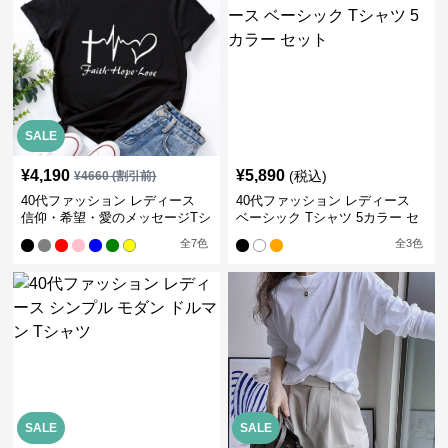
SALE
¥
4,190
¥
5,890
(税込)
¥
4660
(割引前)
40代ファッション レディース
40代ファッション レディース
信仰・希望・愛のメッセージTシ
ベーシック Tシャツ 5カラー セ
ャツ
ット
全
7
色
全
3
色
SALE
SALE