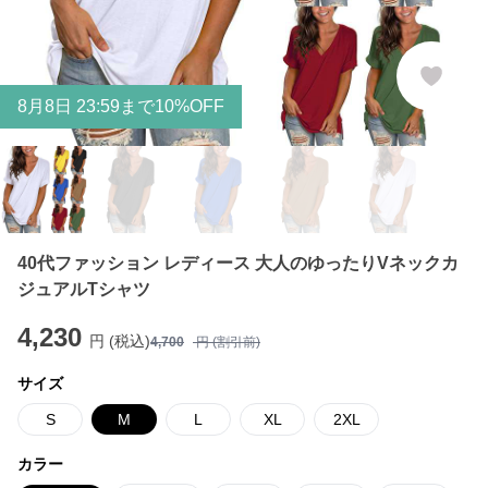
8
月
8
日 23:59まで10%OFF
40代ファッション レディース 大人のゆったりVネックカ
ジュアルTシャツ
4,230
円 (税込)
4,700
円 (割引前)
サイズ
S
M
L
XL
2XL
カラー