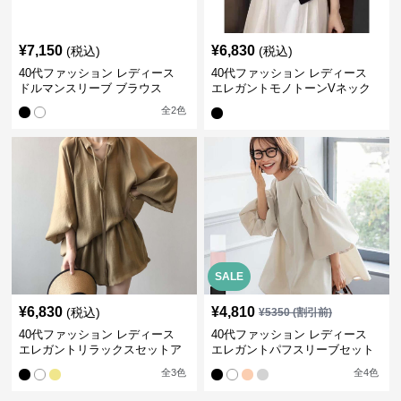
¥
7,150
¥
6,830
(税込)
(税込)
40代ファッション レディース
40代ファッション レディース
ドルマンスリーブ ブラウス
エレガントモノトーンVネック
ブラウス
全
2
色
SALE
¥
6,830
¥
4,810
(税込)
¥
5350
(割引前)
40代ファッション レディース
40代ファッション レディース
エレガントリラックスセットア
エレガントパフスリーブセット
ップ
アップ
全
3
色
全
4
色