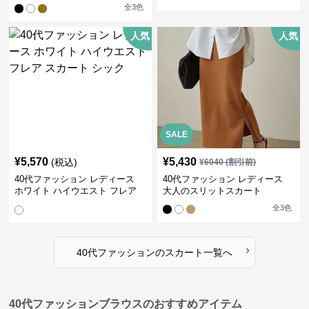
ト
全
3
色
人気
人気
SALE
¥
5,570
¥
5,430
(税込)
¥
6040
(割引前)
40代ファッション レディース
40代ファッション レディース
ホワイト ハイウエスト フレア
大人のスリットスカート
スカート シック
全
3
色
›
40代ファッション
の
スカート
一覧へ
40代ファッションブラウスのおすすめアイテム