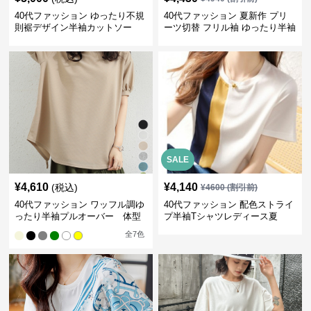
40代ファッション ゆったり不規
40代ファッション 夏新作 プリ
則裾デザイン半袖カットソー
ーツ切替 フリル袖 ゆったり半袖
SALE
¥
4,610
¥
4,140
(税込)
¥
4600
(割引前)
40代ファッション ワッフル調ゆ
40代ファッション 配色ストライ
ったり半袖プルオーバー 体型
プ半袖Tシャツレディース夏
カバー夏トップス
全
7
色