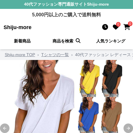
40代ファッション
専門通販サイト
Shiju-more
5,000
円以上のご購入で送料無料
0
0
Shiju-more
新着商品
商品を検索
人気ランキング
Shiju-more TOP
›
Tシャツの一覧
›
40代ファッション レディース
Previous slide
Ne