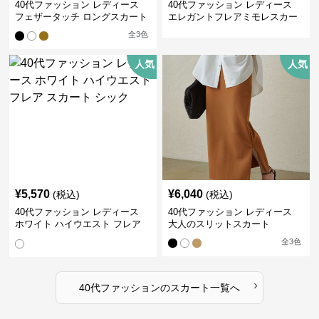
40代ファッション レディース
40代ファッション レディース
フェザータッチ ロングスカート
エレガントフレアミモレスカー
ト
全
3
色
人気
人気
¥
5,570
¥
6,040
(税込)
(税込)
40代ファッション レディース
40代ファッション レディース
ホワイト ハイウエスト フレア
大人のスリットスカート
スカート シック
全
3
色
›
40代ファッション
の
スカート
一覧へ