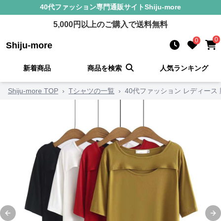
40代ファッション
専門通販サイト
Shiju-more
5,000
円以上のご購入で送料無料
0
0
Shiju-more
新着商品
商品を検索
人気ランキング
Shiju-more TOP
›
Tシャツの一覧
›
40代ファッション レディー
Previous slide
Ne