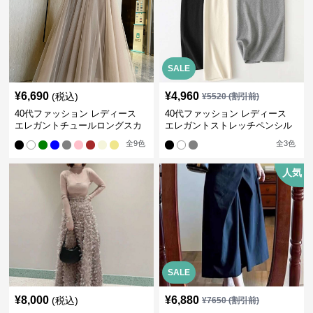
SALE
¥
6,690
¥
4,960
(税込)
¥
5520
(割引前)
40代ファッション レディース
40代ファッション レディース
エレガントチュールロングスカ
エレガントストレッチペンシル
ート
スカート
全
9
色
全
3
色
人気
SALE
¥
8,000
¥
6,880
(税込)
¥
7650
(割引前)