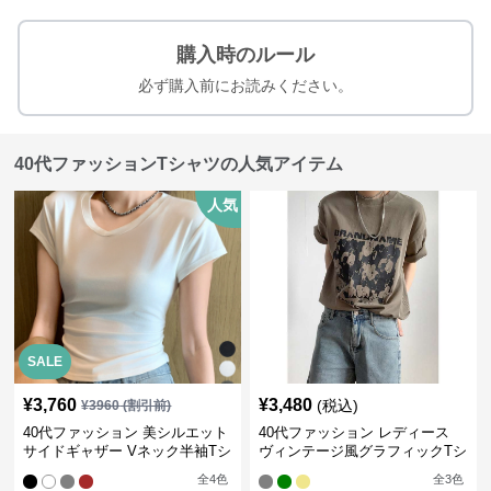
購入時のルール
必ず購入前にお読みください。
40代ファッションTシャツの人気アイテム
人気
SALE
¥
3,760
¥
3,480
(税込)
¥
3960
(割引前)
40代ファッション 美シルエット
40代ファッション レディース
サイドギャザー Vネック半袖Tシ
ヴィンテージ風グラフィックTシ
ャツ
ャツ
全
4
色
全
3
色