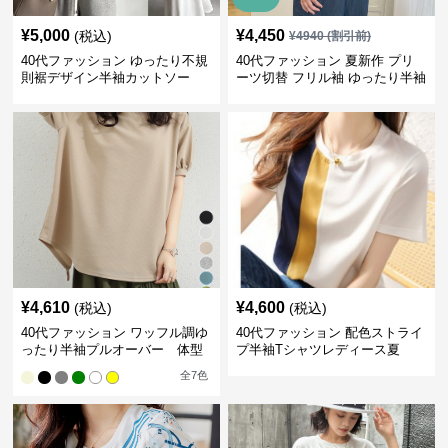
¥
5,000
¥
4,450
(税込)
¥
4940
(割引前)
40代ファッション ゆったり不規
40代ファッション 夏新作 プリ
則裾デザイン半袖カットソー
ーツ切替 フリル袖 ゆったり半袖
¥
4,610
¥
4,600
(税込)
(税込)
40代ファッション ワッフル調ゆ
40代ファッション 配色ストライ
ったり半袖プルオーバー 体型
プ半袖Tシャツレディース夏
カバー夏トップス
全
7
色