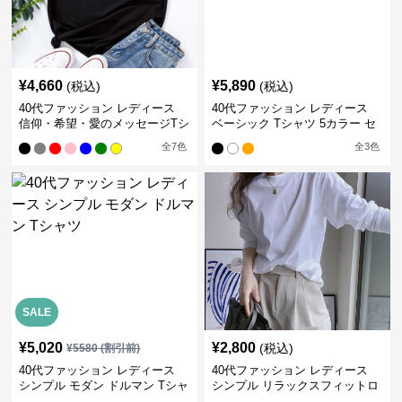
¥
4,660
¥
5,890
(税込)
(税込)
40代ファッション レディース
40代ファッション レディース
信仰・希望・愛のメッセージTシ
ベーシック Tシャツ 5カラー セ
ャツ
ット
全
7
色
全
3
色
SALE
¥
5,020
¥
2,800
(税込)
¥
5580
(割引前)
40代ファッション レディース
40代ファッション レディース
シンプル モダン ドルマン Tシャ
シンプル リラックスフィットロ
ツ
ングTシャツ