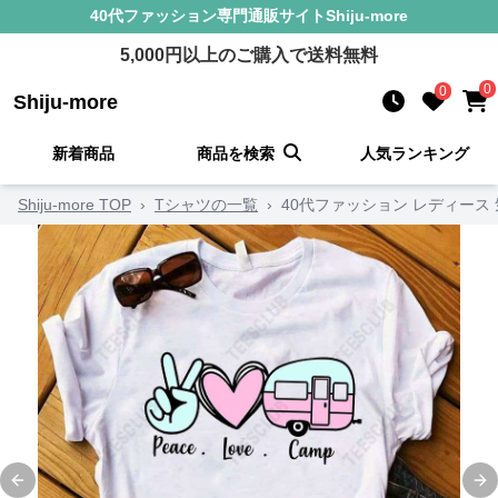
40代ファッション
専門通販サイト
Shiju-more
5,000
円以上のご購入で送料無料
0
0
Shiju-more
新着商品
商品を検索
人気ランキング
Shiju-more TOP
›
Tシャツの一覧
›
40代ファッション レディース
Previous slide
Ne