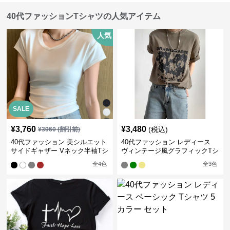
40代ファッションTシャツの人気アイテム
人気
SALE
¥
3,760
¥
3,480
(税込)
¥
3960
(割引前)
40代ファッション 美シルエット
40代ファッション レディース
サイドギャザー Vネック半袖Tシ
ヴィンテージ風グラフィックTシ
ャツ
ャツ
全
4
色
全
3
色