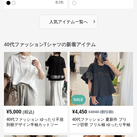
全
2
色
›
人気アイテム一覧へ
40代ファッションTシャツの新着アイテム
SALE
¥
5,000
¥
4,450
(税込)
¥
4940
(割引前)
40代ファッション ゆったり不規
40代ファッション 夏新作 プリ
則裾デザイン半袖カットソー
ーツ切替 フリル袖 ゆったり半袖