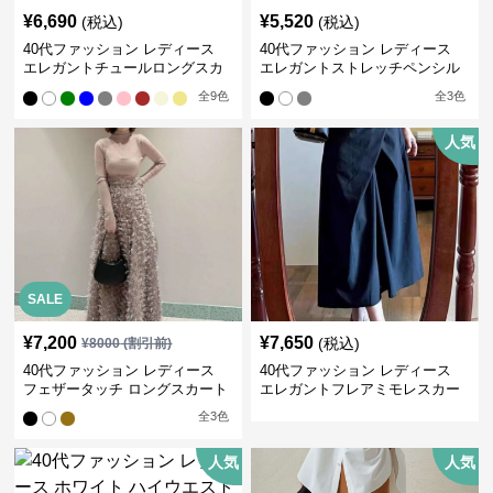
¥
6,690
¥
5,520
(税込)
(税込)
40代ファッション レディース
40代ファッション レディース
エレガントチュールロングスカ
エレガントストレッチペンシル
ート
スカート
全
9
色
全
3
色
人気
SALE
¥
7,200
¥
7,650
(税込)
¥
8000
(割引前)
40代ファッション レディース
40代ファッション レディース
フェザータッチ ロングスカート
エレガントフレアミモレスカー
ト
全
3
色
人気
人気