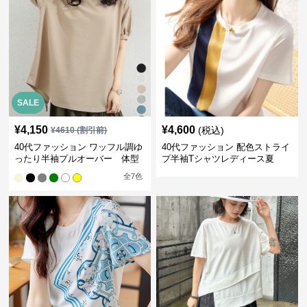
SALE
¥
4,150
¥
4,600
(税込)
¥
4610
(割引前)
40代ファッション ワッフル調ゆ
40代ファッション 配色ストライ
ったり半袖プルオーバー 体型
プ半袖Tシャツレディース夏
カバー夏トップス
全
7
色