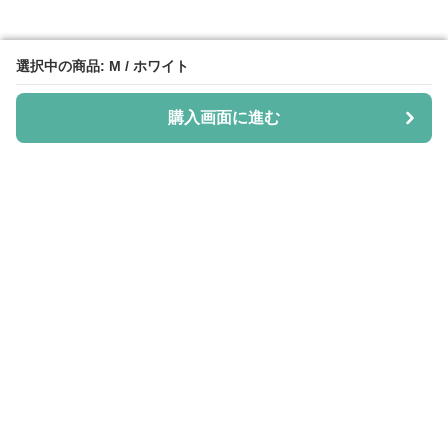
選択中の商品: M / ホワイト
選択中の商品: M / ホワイト
購入画面に進む
購入画面に進む
Shiju-more
について
会社概要