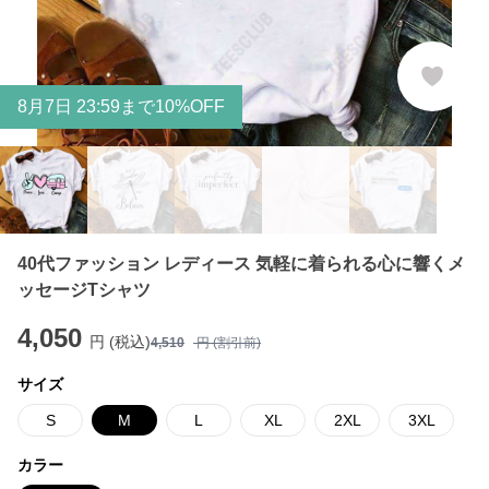
8
月
7
日 23:59まで10%OFF
40代ファッション レディース 気軽に着られる心に響くメ
ッセージTシャツ
4,050
円 (税込)
4,510
円 (割引前)
サイズ
S
M
L
XL
2XL
3XL
カラー