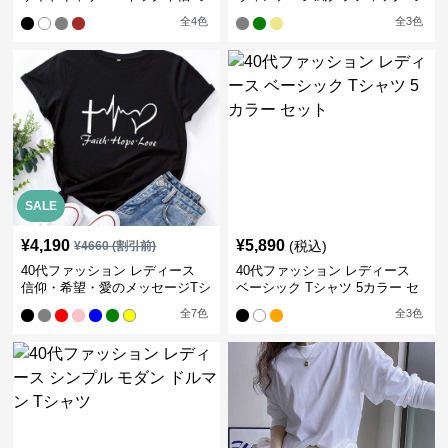
ャツ
ャツ
全
4
色
全
3
色
SALE
¥
4,190
¥
5,890
(税込)
¥
4660
(割引前)
40代ファッション レディース
40代ファッション レディース
信仰・希望・愛のメッセージTシ
ベーシック Tシャツ 5カラー セ
ャツ
ット
全
7
色
全
3
色