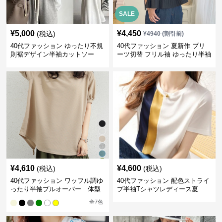
SALE
¥
5,000
¥
4,450
(税込)
¥
4940
(割引前)
40代ファッション ゆったり不規
40代ファッション 夏新作 プリ
則裾デザイン半袖カットソー
ーツ切替 フリル袖 ゆったり半袖
¥
4,610
¥
4,600
(税込)
(税込)
40代ファッション ワッフル調ゆ
40代ファッション 配色ストライ
ったり半袖プルオーバー 体型
プ半袖Tシャツレディース夏
カバー夏トップス
全
7
色