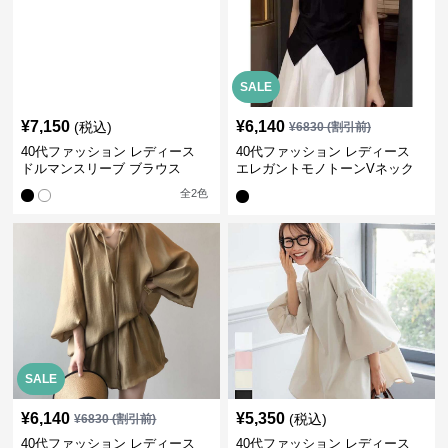
SALE
¥
7,150
¥
6,140
(税込)
¥
6830
(割引前)
40代ファッション レディース
40代ファッション レディース
ドルマンスリーブ ブラウス
エレガントモノトーンVネック
ブラウス
全
2
色
SALE
¥
6,140
¥
5,350
(税込)
¥
6830
(割引前)
40代ファッション レディース
40代ファッション レディース