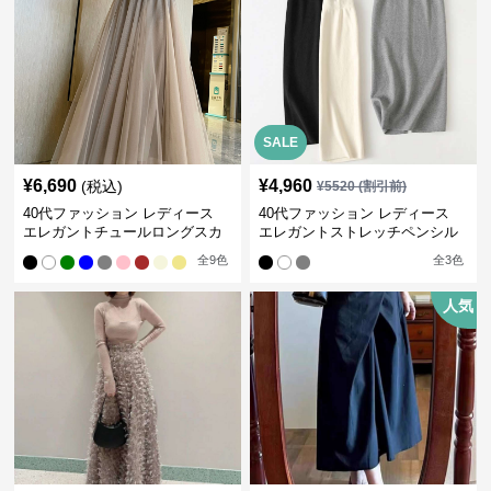
SALE
¥
6,690
¥
4,960
(税込)
¥
5520
(割引前)
40代ファッション レディース
40代ファッション レディース
エレガントチュールロングスカ
エレガントストレッチペンシル
ート
スカート
全
9
色
全
3
色
人気