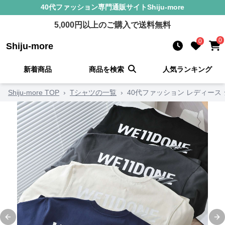
40代ファッション
専門通販サイト
Shiju-more
5,000
円以上のご購入で送料無料
0
0
Shiju-more
新着商品
商品を検索
人気ランキング
Shiju-more TOP
›
Tシャツの一覧
›
40代ファッション レディース
Previous slide
Ne