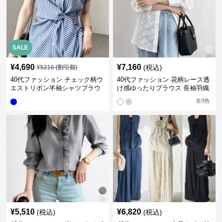
SALE
¥
4,690
¥
7,160
(税込)
¥
5210
(割引前)
40代ファッション チェック柄ウ
40代ファッション 花柄レース透
エストリボン半袖シャツブラウ
け感ゆったりブラウス 長袖羽織
ス
り
全
3
色
¥
5,510
¥
6,820
(税込)
(税込)