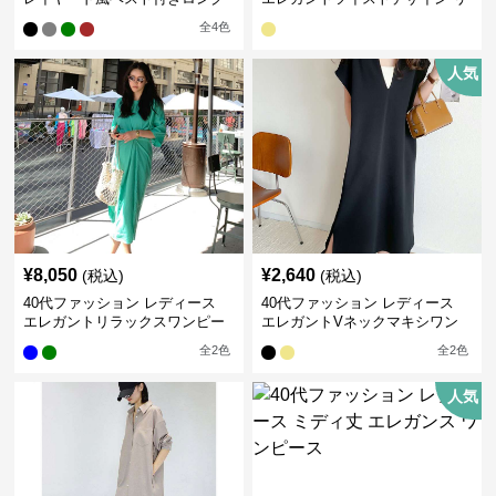
ワンピース
ネンワンピース
全
4
色
人気
¥
8,050
¥
2,640
(税込)
(税込)
40代ファッション レディース
40代ファッション レディース
エレガントリラックスワンピー
エレガントVネックマキシワン
ス
ピース
全
2
色
全
2
色
人気