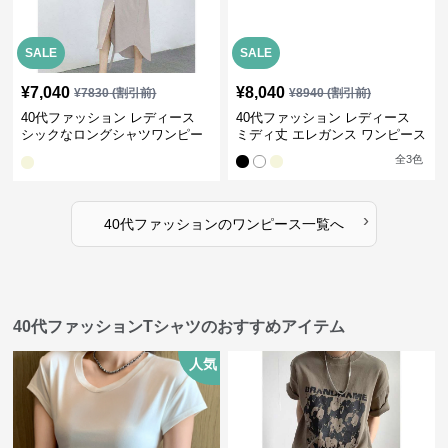
SALE
SALE
¥
7,040
¥
8,040
¥
7830
(割引前)
¥
8940
(割引前)
40代ファッション レディース
40代ファッション レディース
シックなロングシャツワンピー
ミディ丈 エレガンス ワンピース
ス
全
3
色
›
40代ファッション
の
ワンピース
一覧へ
40代ファッションTシャツのおすすめアイテム
人気