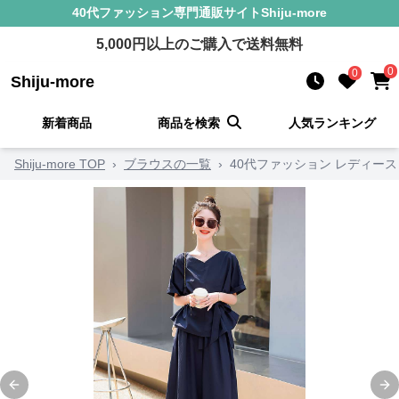
40代ファッション
専門通販サイト
Shiju-more
5,000
円以上のご購入で送料無料
0
0
Shiju-more
新着商品
商品を検索
人気ランキング
Shiju-more TOP
›
ブラウスの一覧
›
40代ファッション レディー
Previous slide
Ne