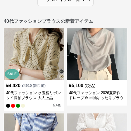
40代ファッションブラウスの新着アイテム
SALE
¥
4,420
¥
5,100
(税込)
¥
4910
(割引前)
40代ファッション 水玉柄リボン
40代ファッション 2026夏新作
タイ長袖ブラウス 大人上品
ドレープ衿 半袖ゆったりブラウ
ス
全
4
色