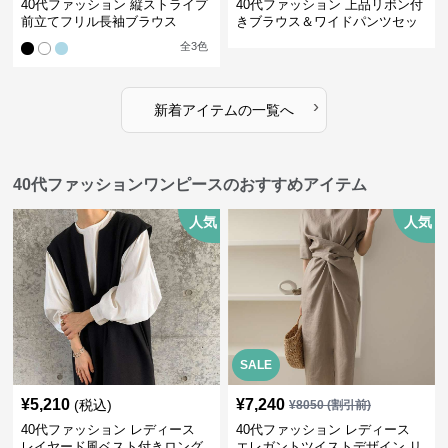
40代ファッション 縦ストライプ
40代ファッション 上品リボン付
前立てフリル長袖ブラウス
きブラウス＆ワイドパンツセッ
トアップ
全
3
色
›
新着アイテムの一覧へ
40代ファッションワンピースのおすすめアイテム
人気
人気
SALE
¥
5,210
¥
7,240
(税込)
¥
8050
(割引前)
40代ファッション レディース
40代ファッション レディース
レイヤード風ベスト付きロング
エレガントツイストデザイン リ