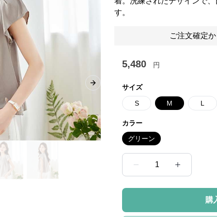
着。洗練されたデザインで、
す。
ご注文確定か
5,480
円
Next slide
サイズ
S
M
L
カラー
グリーン
1
購