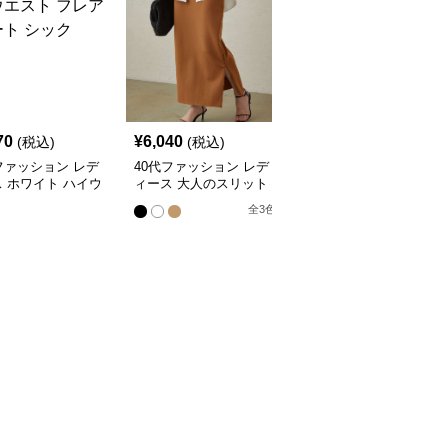
SALE
70
¥
6,040
¥
5,070
(税込)
(税込)
¥
5640
(割引前)
ファッション レデ
40代ファッション レデ
40代ファッション レデ
 ホワイト ハイウ
ィース 大人のスリット
ィース エレガントプリ
 フレア スカート
スカート
ーツスカート
全
3
色
全
2
色
ク