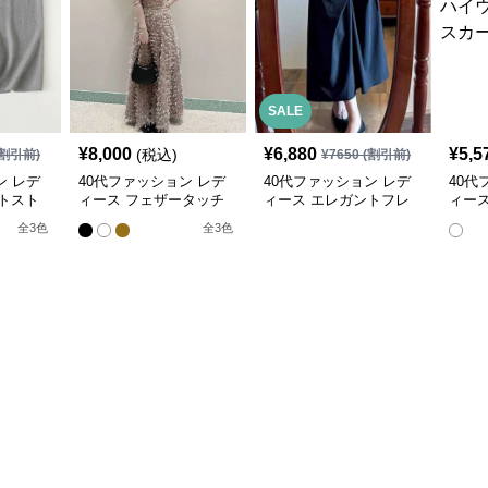
SALE
¥
8,000
¥
6,880
¥
5,5
(税込)
割引前)
¥
7650
(割引前)
ン レデ
40代ファッション レデ
40代ファッション レデ
40代
トスト
ィース フェザータッチ
ィース エレガントフレ
ィース
スカート
ロングスカート
アミモレスカート
エスト
全
3
色
全
3
色
シッ