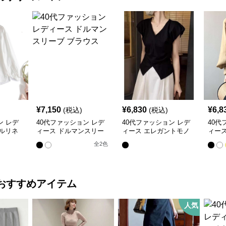
¥
7,150
¥
6,830
¥
6,8
(税込)
(税込)
ン レデ
40代ファッション レデ
40代ファッション レデ
40代
ルリネ
ィース ドルマンスリー
ィース エレガントモノ
ィー
ザーブ
ブ ブラウス
トーンVネックブラウス
ック
全
2
色
おすすめアイテム
人気