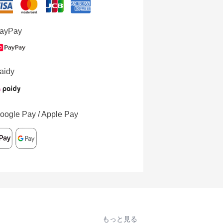
ayPay
aidy
oogle Pay / Apple Pay
もっと見る