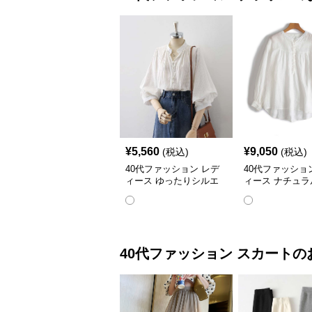
¥
5,560
¥
9,050
(税込)
(税込)
40代ファッション レデ
40代ファッショ
ィース ゆったりシルエ
ィース ナチュラ
ットのバルーン袖ブラウ
ン ふんわりギャ
ス
ラウス
40代ファッション
スカート
の