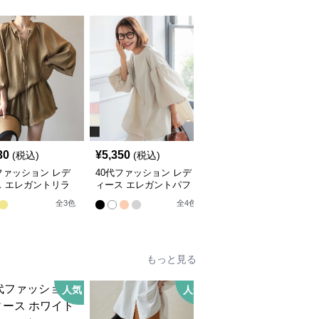
30
¥
5,350
¥
4,600
(税込)
(税込)
(税込)
ファッション レデ
40代ファッション レデ
40代ファッション レデ
ス エレガントリラ
ィース エレガントパフ
ィース ふんわりフレア
スセットアップ
スリーブセットアップ
シルエット黒ブラウス
全
3
色
全
4
色
もっと見る
人気
人気