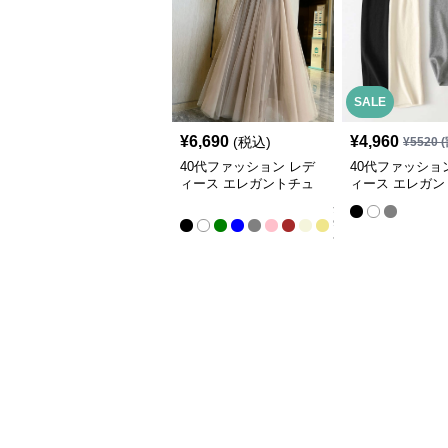
SALE
¥
6,690
¥
4,960
(税込)
¥
5520
(
40代ファッション レデ
40代ファッショ
ィース エレガントチュ
ィース エレガン
ールロングスカート
レッチペンシル
全
9
色