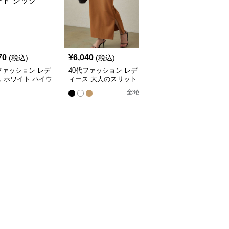
SALE
70
¥
6,040
¥
5,070
(税込)
(税込)
¥
5640
(割引前)
ファッション レデ
40代ファッション レデ
40代ファッション レデ
 ホワイト ハイウ
ィース 大人のスリット
ィース エレガントプリ
 フレア スカート
スカート
ーツスカート
全
3
色
全
2
色
ク