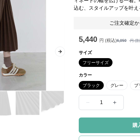
ィネートの幅を広げる一着。
込む、スタイルアップを叶え
ご注文確定か
5,440
円 (税込)
6,050
円 (
サイズ
Next slide
フリーサイズ
カラー
ブラック
グレー
ブ
1
購