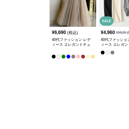
SALE
¥
6,690
¥
4,960
(税込)
¥
5520
(
40代ファッション レデ
40代ファッショ
ィース エレガントチュ
ィース エレガン
ールロングスカート
レッチペンシル
全
9
色