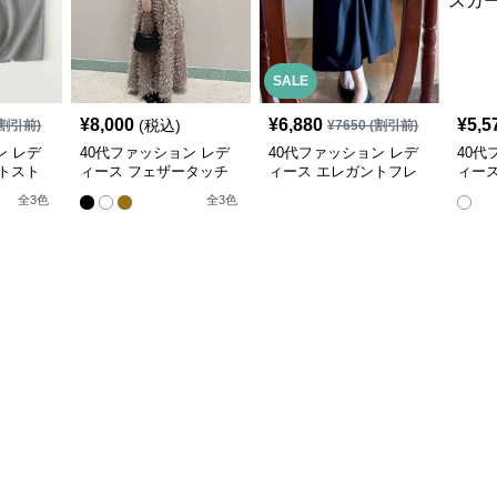
SALE
¥
8,000
¥
6,880
¥
5,5
(税込)
割引前)
¥
7650
(割引前)
ン レデ
40代ファッション レデ
40代ファッション レデ
40代
トスト
ィース フェザータッチ
ィース エレガントフレ
ィース
スカート
ロングスカート
アミモレスカート
エスト
全
3
色
全
3
色
シッ