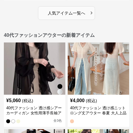
›
人気アイテム一覧へ
40代ファッションアウターの新着アイテム
¥
5,060
¥
4,000
(税込)
(税込)
40代ファッション 透け感シアー
40代ファッション 透け感ニット
カーディガン 女性用薄手長袖ア
ロング丈アウター 春夏 大人上品
ウター
カーディガン
全
3
色