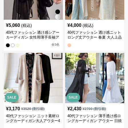
¥
5,060
¥
4,000
(税込)
(税込)
40代ファッション 透け感シアー
40代ファッション 透け感ニット
カーディガン 女性用薄手長袖ア
ロング丈アウター 春夏 大人上品
ウター
カーディガン
全
3
色
SALE
SALE
¥
3,170
¥
2,430
¥
3520
(割引前)
¥
2700
(割引前)
40代ファッション ニット素材ロ
40代ファッション 薄手透け感ロ
ングカーディガン大人アウター4
ングカーディガン アウター 日焼
色展開
け防止