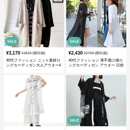
SALE
SALE
¥
3,170
¥
2,430
¥
3520
(割引前)
¥
2700
(割引前)
40代ファッション ニット素材ロ
40代ファッション 薄手透け感ロ
ングカーディガン大人アウター4
ングカーディガン アウター 日焼
色展開
け防止
SALE