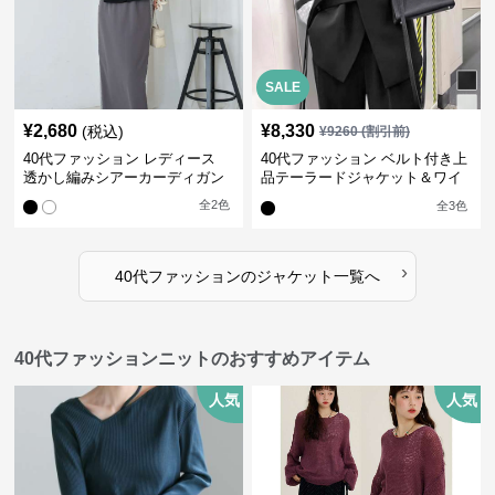
SALE
¥
2,680
¥
8,330
(税込)
¥
9260
(割引前)
40代ファッション レディース
40代ファッション ベルト付き上
透かし編みシアーカーディガン
品テーラードジャケット＆ワイ
ドパンツ上下セット
全
2
色
全
3
色
›
40代ファッション
の
ジャケット
一覧へ
40代ファッションニットのおすすめアイテム
人気
人気