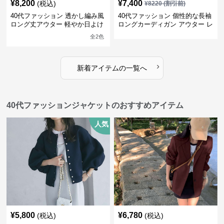
¥
8,200
¥
7,400
(税込)
¥
8220
(割引前)
40代ファッション 透かし編み風
40代ファッション 個性的な長袖
ロング丈アウター 軽やか日よけ
ロングカーディガン アウター レ
カーディガン
ディース
全
2
色
›
新着アイテムの一覧へ
40代ファッションジャケットのおすすめアイテム
人気
¥
5,800
¥
6,780
(税込)
(税込)