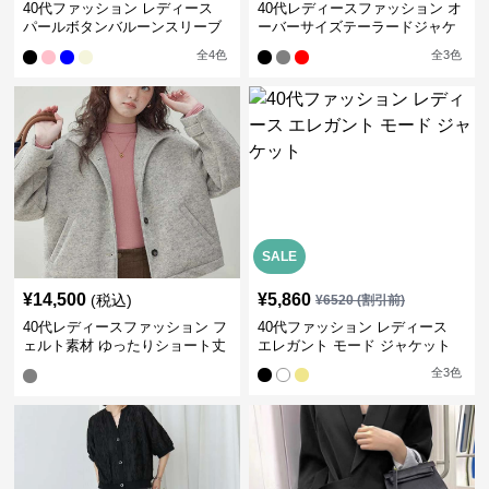
40代ファッション レディース
40代レディースファッション オ
パールボタンバルーンスリーブ
ーバーサイズテーラードジャケ
カーディガン
ット
全
4
色
全
3
色
SALE
¥
14,500
¥
5,860
(税込)
¥
6520
(割引前)
40代レディースファッション フ
40代ファッション レディース
ェルト素材 ゆったりショート丈
エレガント モード ジャケット
ジャケット
全
3
色