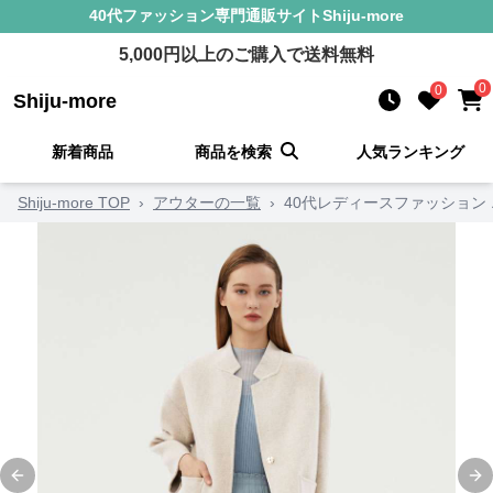
40代ファッション
専門通販サイト
Shiju-more
5,000
円以上のご購入で送料無料
0
0
Shiju-more
新着商品
商品を検索
人気ランキング
Shiju-more TOP
›
アウターの一覧
›
40代レディースファッション
Previous slide
Ne