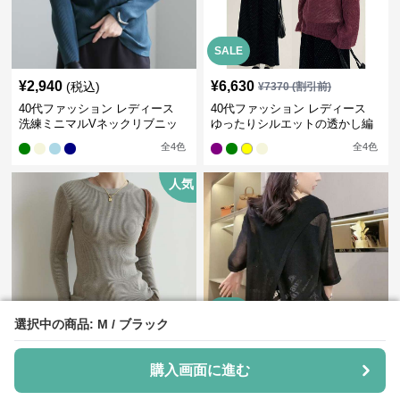
SALE
¥
2,940
¥
6,630
(税込)
¥
7370
(割引前)
40代ファッション レディース
40代ファッション レディース
洗練ミニマルVネックリブニッ
ゆったりシルエットの透かし編
ト
みニット
全
4
色
全
4
色
人気
SALE
選択中の商品: M / ブラック
選択中の商品: M / ブラック
¥
5,290
¥
6,000
(税込)
¥
6670
(割引前)
40代ファッション レディース
購入画面に進む
購入画面に進む
40代ファッション レディース
上品シンプルリブニットプルオ
モードミックス オーバーサイズ
ーバー
ブラウス