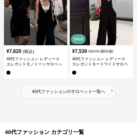
SALE
¥
7,620
¥
7,530
(税込)
¥
8370
(割引前)
40代ファッション レディース
40代ファッション レディース
エレガントモノトーンサロペッ
エレガントモードワイドサロペ
ト オーバーオール オールインワ
ット オーバーオール オールイン
ン
ワン
›
40代ファッション
の
サロペット
一覧へ
40代ファッション カテゴリ一覧