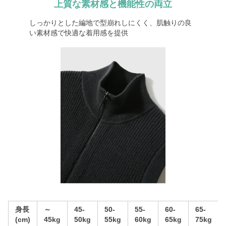
上質な素材感と機能性の両立
しっかりとした編地で型崩れしにくく、肌触りの良
い素材感で快適な着用感を提供
身長
～
45-
50-
55-
60-
65-
(cm)
45kg
50kg
55kg
60kg
65kg
75kg