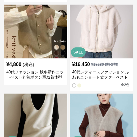
SALE
¥
4,800
¥
16,450
(税込)
¥
18280
(割引前)
40代ファッション 秋冬新作ニッ
40代レディースファッション ふ
トベスト丸首ボタン重ね着体型
わもこショート丈ファーベスト
カバー
全
2
色