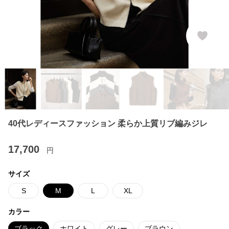
40代レディースファッション 柔らか上質リブ編みジレ
17,700
円
サイズ
S
M
L
XL
カラー
ブラック
ホワイト
グレー
ブラウン