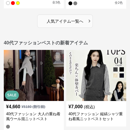
ドル丈ベスト
全
3
色
全
2
色
›
人気アイテム一覧へ
40代ファッションベストの新着アイテム
SALE
¥
4,660
¥
7,000
(税込)
¥
5180
(割引前)
40代ファッション 大人の重ね着
40代ファッション 縦縞シャツ重
風ウール混ニットベスト
ね着風ニットベストセット