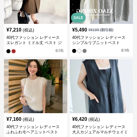
SALE
¥
7,210
¥
5,490
(税込)
¥
6100
(割引前)
40代ファッション レディース
40代ファッション レディース
エレガント ミドル丈 ベスト ジ
シンプルリブニットベスト
レ
全
3
色
全
2
色
¥
7,160
¥
6,420
(税込)
(税込)
40代ファッション レディース
40代ファッション レディース
ふわふわモヘアニットベスト
大人カジュアルマルチウェイミ