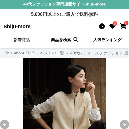
40代ファッション
専門通販サイト
Shiju-more
5,000
円以上のご購入で送料無料
0
0
Shiju-more
新着商品
商品を検索
人気ランキング
Shiju-more TOP
›
ベストの一覧
›
40代レディースファッション 
Previous slide
Ne