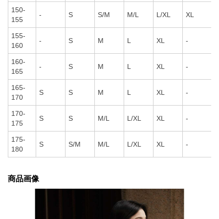
150-
-
S
S/M
M/L
L/XL
XL
155
155-
-
S
M
L
XL
-
160
160-
-
S
M
L
XL
-
165
165-
S
S
M
L
XL
-
170
170-
S
S
M/L
L/XL
XL
-
175
175-
S
S/M
M/L
L/XL
XL
-
180
商品画像