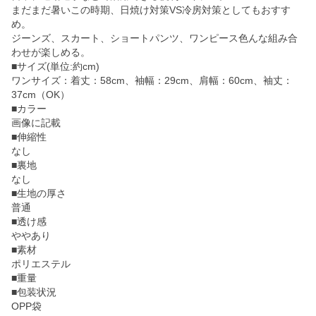
まだまだ暑いこの時期、日焼け対策VS冷房対策としてもおすす
め。
ジーンズ、スカート、ショートパンツ、ワンピース色んな組み合
わせが楽しめる。
■サイズ(単位:約cm)
ワンサイズ：着丈：58cm、袖幅：29cm、肩幅：60cm、袖丈：
37cm（OK）
■カラー
画像に記載
■伸縮性
なし
■裏地
なし
■生地の厚さ
普通
■透け感
ややあり
■素材
ポリエステル
■重量
■包装状況
OPP袋