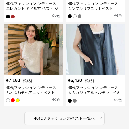
40代ファッション レディース
40代ファッション レディース
エレガント ミドル丈 ベスト ジ
シンプルリブニットベスト
レ
全
3
色
全
2
色
¥
7,160
¥
6,420
(税込)
(税込)
40代ファッション レディース
40代ファッション レディース
ふわふわモヘアニットベスト
大人カジュアルマルチウェイミ
ドル丈ベスト
全
3
色
全
2
色
›
40代ファッション
の
ベスト
一覧へ