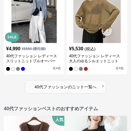
SALE
¥
4,990
¥
5,530
(税込)
¥
5550
(割引前)
40代ファッション レディース
40代ファッション レディース
スリットニットプルオーバー
大人のゆるシルエットニット
全
4
色
全
4
色
›
40代ファッション
の
ニット
一覧へ
40代ファッションベストのおすすめアイテム
人気