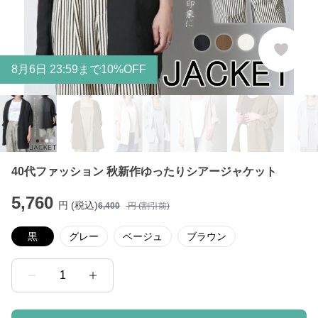
8
月
6
日 23:59まで10%OFF
40代ファッション 秋新作ゆったりシアージャケット
5,760
円 (税込)
6,400
円 (割引前)
黒
グレー
ベージュ
ブラウン
1