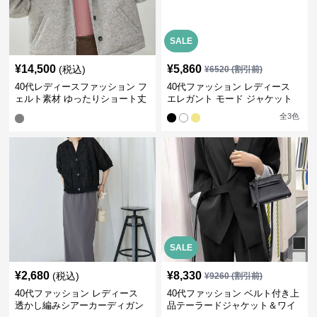
SALE
¥
14,500
¥
5,860
(税込)
¥
6520
(割引前)
40代レディースファッション フ
40代ファッション レディース
ェルト素材 ゆったりショート丈
エレガント モード ジャケット
ジャケット
全
3
色
SALE
¥
2,680
¥
8,330
(税込)
¥
9260
(割引前)
40代ファッション レディース
40代ファッション ベルト付き上
透かし編みシアーカーディガン
品テーラードジャケット＆ワイ