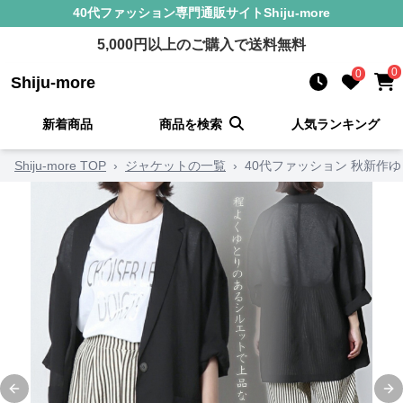
40代ファッション
専門通販サイト
Shiju-more
5,000
円以上のご購入で送料無料
0
0
Shiju-more
新着商品
商品を検索
人気ランキング
Shiju-more TOP
›
ジャケットの一覧
›
40代ファッション 秋新作
Previous slide
Ne