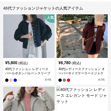
40代ファッションジャケットの人気アイテム
人気
¥
5,800
¥
6,780
(税込)
(税込)
40代ファッション レディース
40代レディースファッション オ
パールボタンバルーンスリーブ
ーバーサイズテーラードジャケ
カーディガン
ット
全
4
色
全
3
色