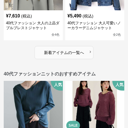
¥
7,610
¥
5,490
(税込)
(税込)
40代ファッション 大人の上品ダ
40代ファッション 大人可愛いノ
ブルブレストジャケット
ーカラーデニムジャケット
全
4
色
全
2
色
›
新着アイテムの一覧へ
40代ファッションニットのおすすめアイテム
人気
人気
SALE