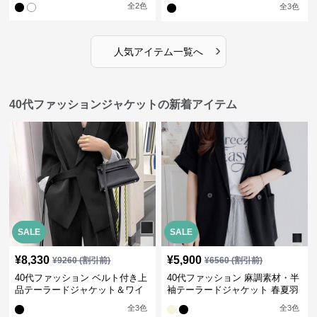
ドパンツ上下セット
全
2
色
全
3
色
›
人気アイテム一覧へ
40代ファッションジャケットの新着アイテム
SALE
SALE
¥
8,330
¥
5,900
¥
9260
(割引前)
¥
6560
(割引前)
40代ファッション ベルト付き上
40代ファッション 麻調素材・半
品テーラードジャケット＆ワイ
袖テーラードジャケット 春夏羽
ドパンツ上下セット
織り
全
3
色
全
3
色