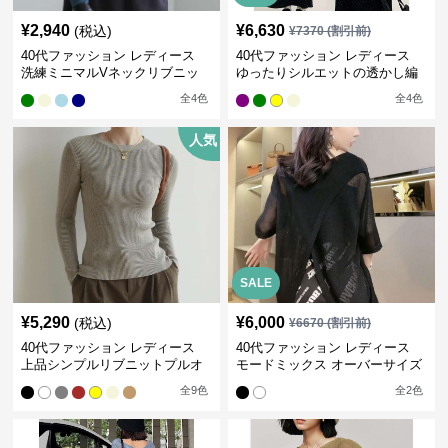
¥
2,940
¥
6,630
(税込)
¥
7370
(割引前)
40代ファッション レディース
40代ファッション レディース
洗練ミニマルVネックリブニッ
ゆったりシルエットの透かし編
ト
みニット
全
4
色
全
4
色
人気
SALE
¥
5,290
¥
6,000
(税込)
¥
6670
(割引前)
40代ファッション レディース
40代ファッション レディース
上品シンプルリブニットプルオ
モードミックス オーバーサイズ
ーバー
ブラウス
全
9
色
全
2
色