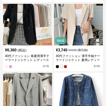
SALE
¥
6,360
¥
3,740
(税込)
¥
4150
(割引前)
40代ファッション 春夏用薄手テ
40代ファッション 薄手半袖テー
ーラードジャケット レディース
ラードジャケット 夏用レディー
軽量羽織り
ス
全
2
色
全
4
色