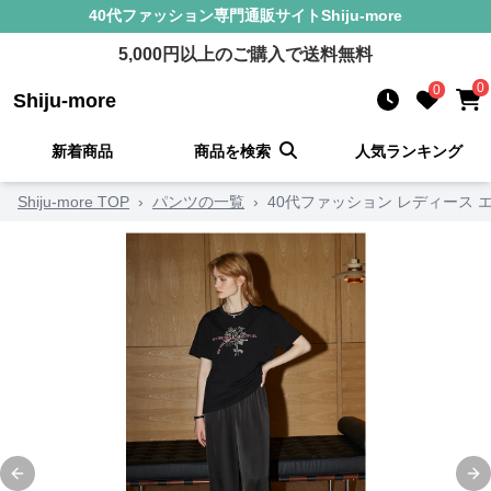
40代ファッション
専門通販サイト
Shiju-more
5,000
円以上のご購入で送料無料
0
0
Shiju-more
新着商品
商品を検索
人気ランキング
Shiju-more TOP
›
パンツの一覧
›
40代ファッション レディース
Previous slide
Ne