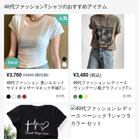
40代ファッションTシャツのおすすめアイテム
人気
SALE
¥
3,760
¥
3,480
(税込)
¥
3960
(割引前)
40代ファッション 美シルエット
40代ファッション レディース
サイドギャザー Vネック半袖Tシ
ヴィンテージ風グラフィックTシ
ャツ
ャツ
全
4
色
全
3
色