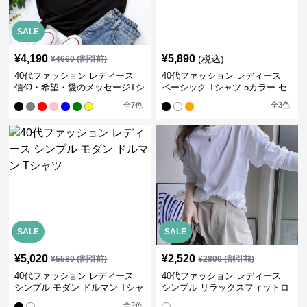
SALE
¥
4,190
¥
5,890
(税込)
¥
4660
(割引前)
40代ファッション レディース
40代ファッション レディース
信仰・希望・愛のメッセージTシ
ベーシック Tシャツ 5カラー セ
ャツ
ット
全
7
色
全
3
色
SALE
SALE
¥
5,020
¥
2,520
¥
5580
(割引前)
¥
2800
(割引前)
40代ファッション レディース
40代ファッション レディース
シンプル モダン ドルマン Tシャ
シンプル リラックスフィットロ
ツ
ングTシャツ
全
2
色