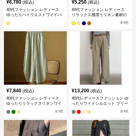
¥
6,780
¥
5,250
(税込)
(税込)
40代ファッション レディース
40代ファッション レディース
ゆったりハイウエストワイドパ
リラックス感漂うリネン素材の
ンツ
大人セットアップ
全
4
色
¥
7,840
¥
13,200
(税込)
(税込)
40代ファッション レディース
40代レディースファッション ゆ
ゆったりリラックスリネンワイ
ったりワイドシルエット プリー
ドパンツ イージーパンツ
ツパンツ
全
3
色
全
4
色