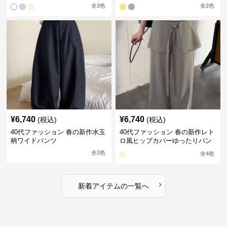
全
3
色
全
2
色
¥
6,740
¥
6,740
(税込)
(税込)
40代ファッション 春の新作水玉
40代ファッション 春の新作レト
柄ワイドパンツ
ロ風ヒップカバーゆったりパン
ツ
全
2
色
全
4
色
›
新着アイテムの一覧へ