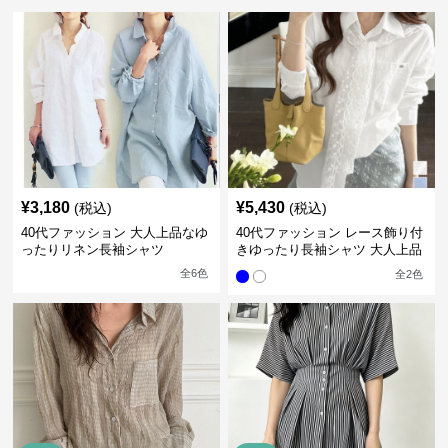
¥
3,180
¥
5,430
(税込)
(税込)
40代ファッション 大人上品なゆ
40代ファッション レース飾り付
ったりリネン長袖シャツ
きゆったり長袖シャツ 大人上品
全
6
色
全
2
色