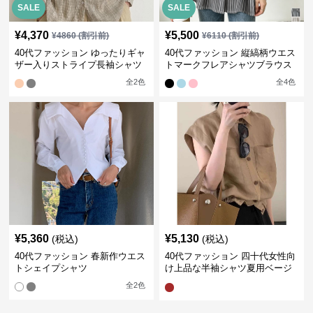
SALE
SALE
¥
4,370
¥
5,500
¥
4860
(割引前)
¥
6110
(割引前)
40代ファッション ゆったりギャ
40代ファッション 縦縞柄ウエス
ザー入りストライプ長袖シャツ
トマークフレアシャツブラウス
全
2
色
全
4
色
¥
5,360
¥
5,130
(税込)
(税込)
40代ファッション 春新作ウエス
40代ファッション 四十代女性向
トシェイプシャツ
け上品な半袖シャツ夏用ベージ
ュ
全
2
色