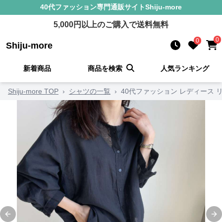
40代ファッション
専門通販サイト
Shiju-more
5,000
円以上のご購入で送料無料
0
0
Shiju-more
新着商品
商品を検索
人気ランキング
Shiju-more TOP
›
シャツの一覧
›
40代ファッション レディース
Previous slide
Ne