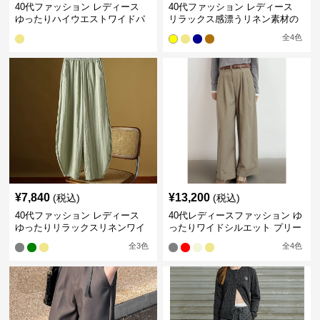
40代ファッション レディース
40代ファッション レディース
ゆったりハイウエストワイドパ
リラックス感漂うリネン素材の
ンツ
大人セットアップ
全
4
色
¥
7,840
¥
13,200
(税込)
(税込)
40代ファッション レディース
40代レディースファッション ゆ
ゆったりリラックスリネンワイ
ったりワイドシルエット プリー
ドパンツ イージーパンツ
ツパンツ
全
3
色
全
4
色