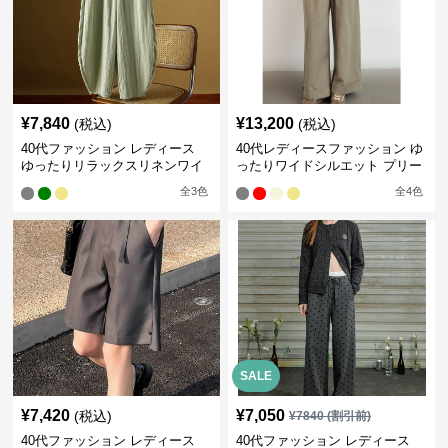
¥
7,840
¥
13,200
(税込)
(税込)
40代ファッション レディース
40代レディースファッション ゆ
ゆったりリラックスリネンワイ
ったりワイドシルエット プリー
ドパンツ イージーパンツ
ツパンツ
全
3
色
全
4
色
SALE
¥
7,420
¥
7,050
(税込)
¥
7840
(割引前)
40代ファッション レディース
40代ファッション レディース