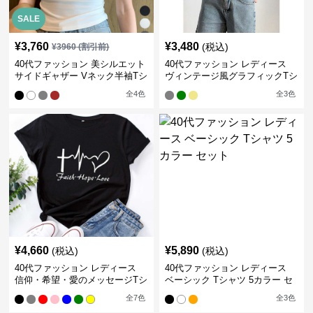
SALE
¥
3,760
¥
3,480
(税込)
¥
3960
(割引前)
40代ファッション 美シルエット
40代ファッション レディース
サイドギャザー Vネック半袖Tシ
ヴィンテージ風グラフィックTシ
ャツ
ャツ
全
4
色
全
3
色
¥
4,660
¥
5,890
(税込)
(税込)
40代ファッション レディース
40代ファッション レディース
信仰・希望・愛のメッセージTシ
ベーシック Tシャツ 5カラー セ
ャツ
ット
全
7
色
全
3
色