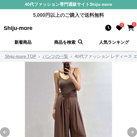
40代ファッション
専門通販サイト
Shiju-more
5,000
円以上のご購入で送料無料
0
0
Shiju-more
新着商品
商品を検索
人気ランキング
Shiju-more TOP
›
パンツの一覧
›
40代ファッション レディース
Previous slide
Ne