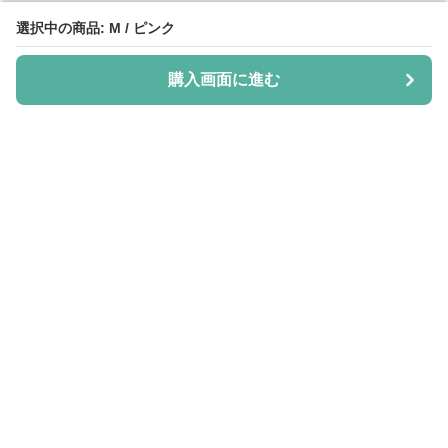
選択中の商品: M / ピンク
選択中の商品: M / ピンク
購入画面に進む
購入画面に進む
Shiju-more
について
会社概要
利用規約