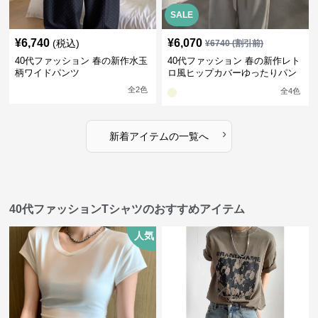
SALE
¥
6,740
¥
6,070
(税込)
¥
6740
(割引前)
40代ファッション 春の新作水玉
40代ファッション 春の新作レト
柄ワイドパンツ
ロ風ヒップカバーゆったりパン
ツ
全
2
色
全
4
色
›
新着アイテムの一覧へ
40代ファッションTシャツのおすすめアイテム
人気