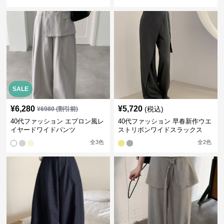
レープ
SALE
¥
6,280
¥
5,720
(税込)
¥
6980
(割引前)
40代ファッション エプロン風レ
40代ファッション 早春新作ウエ
イヤードワイドパンツ
ストリボンワイドスラックス
全
3
色
全
2
色