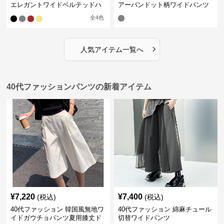
エレガントワイドベルテッドハ
アーバンドット柄ワイドパンツ
ーフパンツ
全
4
色
›
人気アイテム一覧へ
40代ファッションパンツの新着アイテム
¥
7,220
¥
7,400
(税込)
(税込)
40代ファッション 韓国風無地ワ
40代ファッション 綿麻チュール
イドガウチョパンツ夏用膝丈ド
切替ワイドパンツ