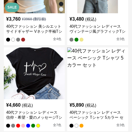
SALE
¥
3,760
¥
3,480
(税込)
¥
3960
(割引前)
40代ファッション 美シルエット
40代ファッション レディース
サイドギャザー Vネック半袖Tシ
ヴィンテージ風グラフィックTシ
ャツ
ャツ
全
4
色
全
3
色
¥
4,660
¥
5,890
(税込)
(税込)
40代ファッション レディース
40代ファッション レディース
信仰・希望・愛のメッセージTシ
ベーシック Tシャツ 5カラー セ
ャツ
ット
全
7
色
全
3
色