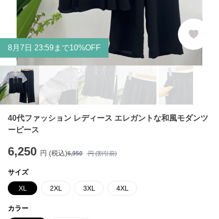
8
月
7
日 23:59まで10%OFF
40代ファッション レディース エレガントな和風モダンツ
ーピース
6,250
円 (税込)
6,950
円 (割引前)
サイズ
XL
2XL
3XL
4XL
カラー