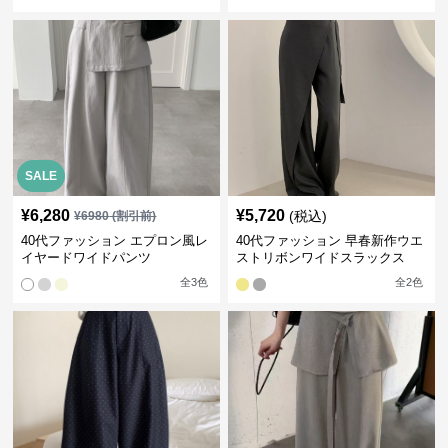
レープ
SALE
¥
6,280
¥
5,720
(税込)
¥
6980
(割引前)
40代ファッション エプロン風レ
40代ファッション 早春新作ウエ
イヤードワイドパンツ
ストリボンワイドスラックス
全
3
色
全
2
色