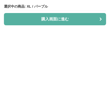
選択中の商品: XL / パープル
選択中の商品: XL / パープル
購入画面に進む
購入画面に進む
Shiju-more
について
会社概要
利用規約