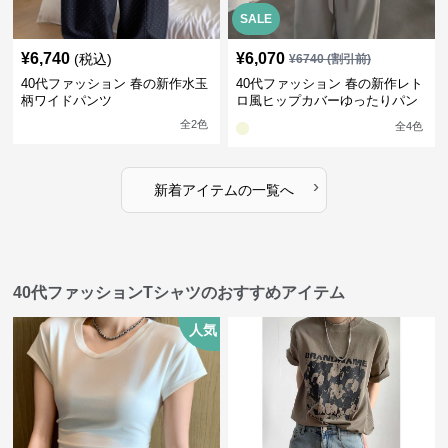
SALE
¥
6,740
¥
6,070
(税込)
¥
6740
(割引前)
40代ファッション 春の新作水玉
40代ファッション 春の新作レト
柄ワイドパンツ
ロ風ヒップカバーゆったりパン
ツ
全
2
色
全
4
色
›
新着アイテムの一覧へ
40代ファッションTシャツのおすすめアイテム
人気