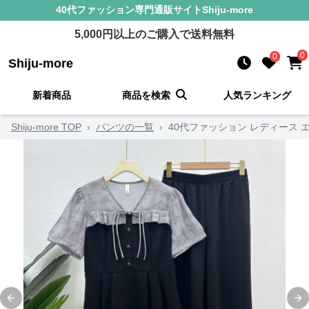
40代ファッション
専門通販サイト
Shiju-more
5,000
円以上のご購入で送料無料
0
0
Shiju-more
新着商品
商品を検索
人気ランキング
Shiju-more TOP
›
パンツの一覧
›
40代ファッション レディース
Previous slide
Ne