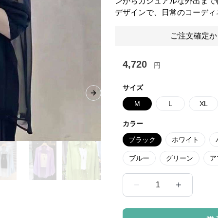
ンからカジュアルな外出まで
デザインで、日常のコーディ
ご注文確定か
4,720
円
サイズ
Next slide
M
L
XL
カラー
ブラック
ホワイト
ブルー
グリーン
ア
1