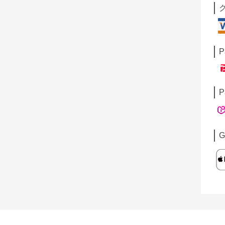
P
P
G