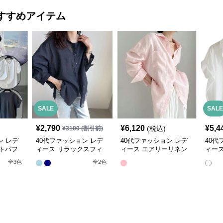
すすめアイテム
SALE
SALE
¥
2,790
¥
6,120
¥
5,4
(税込)
¥
3100
(割引前)
ン レデ
40代ファッション レデ
40代ファッション レデ
40代
トパフ
ィース リラックスフィ
ィース エアリーリネン
ィー
ーサイズ
ットリネンブレンドシャ
オーバーサイズシャツ
バー
全
3
色
全
2
色
ツ