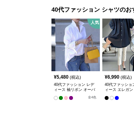
40代ファッション
シャツ
のお
人気
¥
5,480
¥
6,990
(税込)
(税込)
40代ファッション レデ
40代ファッショ
ィース 袖リボン オーバ
ィース エレガン
ーサイズシャツブラウス
スリーブオーバ
全
4
色
シャツ