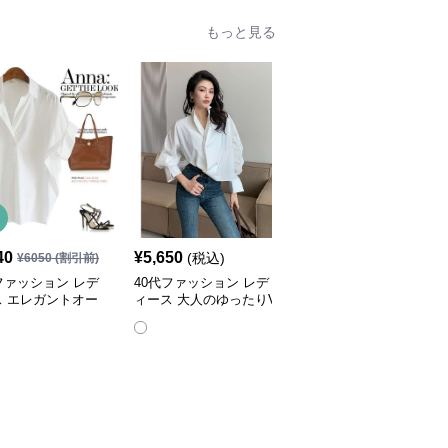
もっと見る
40
¥
5,650
¥
3,180
(税込)
(税込)
¥
6050
(割引前)
ファッション レデ
40代ファッション レデ
40代ファッション 大人
ス エレガントオー
ィース 大人のゆったりV
上品なゆったりリネン長
サイズシャツ
ネックブラウス
袖シャツ
全
6
色