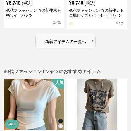
¥
6,740
¥
6,740
(税込)
(税込)
40代ファッション 春の新作水玉
40代ファッション 春の新作レト
柄ワイドパンツ
ロ風ヒップカバーゆったりパン
ツ
全
2
色
全
4
色
›
新着アイテムの一覧へ
40代ファッションTシャツのおすすめアイテム
人気
SALE