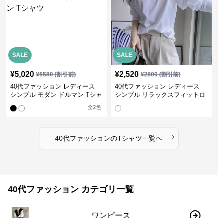
SALE
SALE
¥
5,020
¥
2,520
¥
5580
(割引前)
¥
2800
(割引前)
40代ファッション レディース
40代ファッション レディース
シンプル モダン ドルマン Tシャ
シンプル リラックスフィットロ
ツ
ングTシャツ
全
2
色
›
40代ファッション
の
Tシャツ
一覧へ
40代ファッション カテゴリ一覧
ワンピース