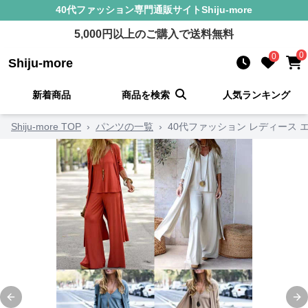
40代ファッション
専門通販サイト
Shiju-more
5,000
円以上のご購入で送料無料
0
0
Shiju-more
新着商品
商品を検索
人気ランキング
Shiju-more TOP
›
パンツの一覧
›
40代ファッション レディース
Previous slide
Ne