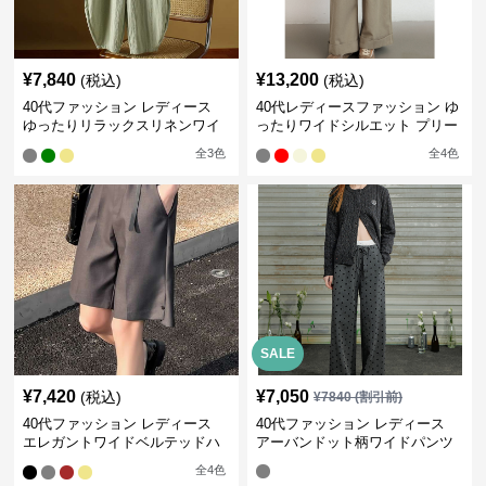
¥
7,840
¥
13,200
(税込)
(税込)
40代ファッション レディース
40代レディースファッション ゆ
ゆったりリラックスリネンワイ
ったりワイドシルエット プリー
ドパンツ イージーパンツ
ツパンツ
全
3
色
全
4
色
SALE
¥
7,420
¥
7,050
(税込)
¥
7840
(割引前)
40代ファッション レディース
40代ファッション レディース
エレガントワイドベルテッドハ
アーバンドット柄ワイドパンツ
ーフパンツ
全
4
色