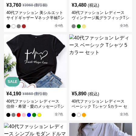
¥
3,760
¥
3,480
(税込)
¥
3960
(割引前)
40代ファッション 美シルエット
40代ファッション レディース
サイドギャザー Vネック半袖Tシ
ヴィンテージ風グラフィックTシ
ャツ
ャツ
全
4
色
全
3
色
SALE
¥
4,190
¥
5,890
(税込)
¥
4660
(割引前)
40代ファッション レディース
40代ファッション レディース
信仰・希望・愛のメッセージTシ
ベーシック Tシャツ 5カラー セ
ャツ
ット
全
7
色
全
3
色