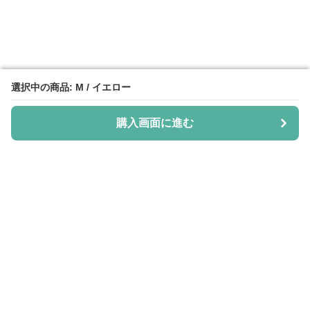
選択中の商品: M / イエロー
選択中の商品: M / イエロー
購入画面に進む
購入画面に進む
Shiju-more
について