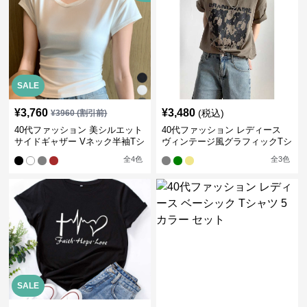
SALE
¥
3,760
¥
3,480
(税込)
¥
3960
(割引前)
40代ファッション 美シルエット
40代ファッション レディース
サイドギャザー Vネック半袖Tシ
ヴィンテージ風グラフィックTシ
ャツ
ャツ
全
4
色
全
3
色
SALE