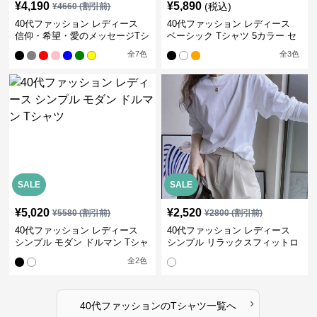
¥
4,190
¥
5,890
(税込)
¥
4660
(割引前)
40代ファッション レディース
40代ファッション レディース
信仰・希望・愛のメッセージTシ
ベーシック Tシャツ 5カラー セ
ャツ
ット
全
7
色
全
3
色
SALE
SALE
¥
5,020
¥
2,520
¥
5580
(割引前)
¥
2800
(割引前)
40代ファッション レディース
40代ファッション レディース
シンプル モダン ドルマン Tシャ
シンプル リラックスフィットロ
ツ
ングTシャツ
全
2
色
›
40代ファッション
の
Tシャツ
一覧へ