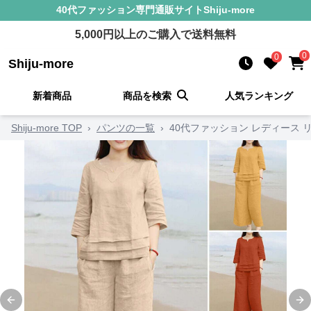
40代ファッション
専門通販サイト
Shiju-more
5,000
円以上のご購入で送料無料
0
0
Shiju-more
新着商品
商品を検索
人気ランキング
Shiju-more TOP
›
パンツの一覧
›
40代ファッション レディース
Previous slide
Ne