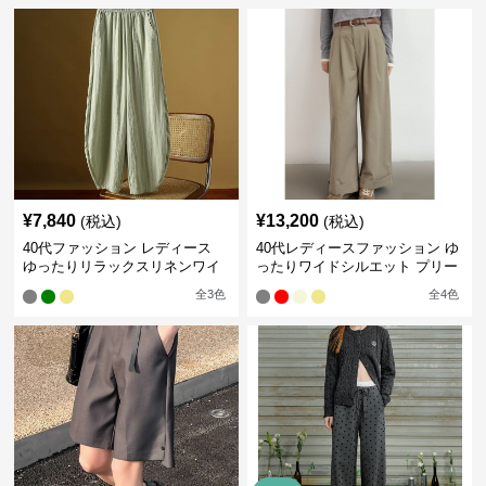
¥
7,840
¥
13,200
(税込)
(税込)
40代ファッション レディース
40代レディースファッション ゆ
ゆったりリラックスリネンワイ
ったりワイドシルエット プリー
ドパンツ イージーパンツ
ツパンツ
全
3
色
全
4
色