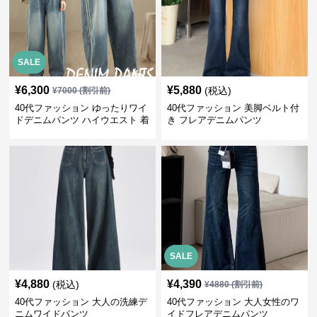
SALE
¥
6,300
¥
5,880
(税込)
¥
7000
(割引前)
40代ファッション ゆったりワイ
40代ファッション 美脚ベルト付
ドデニムパンツ ハイウエスト 着
き フレアデニムパンツ
痩せ効果
SALE
¥
4,880
¥
4,390
(税込)
¥
4880
(割引前)
40代ファッション 大人の洗練デ
40代ファッション 大人女性のワ
ニムワイドパンツ
イドフレアデニムパンツ