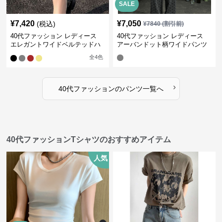
SALE
¥
7,420
¥
7,050
(税込)
¥
7840
(割引前)
40代ファッション レディース
40代ファッション レディース
エレガントワイドベルテッドハ
アーバンドット柄ワイドパンツ
ーフパンツ
全
4
色
›
40代ファッション
の
パンツ
一覧へ
40代ファッションTシャツのおすすめアイテム
人気