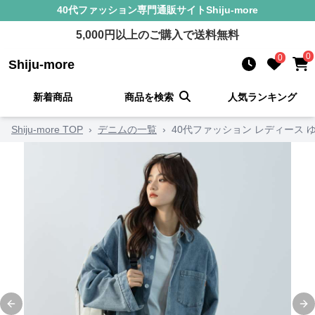
40代ファッション
専門通販サイト
Shiju-more
5,000
円以上のご購入で送料無料
0
0
Shiju-more
新着商品
商品を検索
人気ランキング
Shiju-more TOP
›
デニムの一覧
›
40代ファッション レディース
Previous slide
Ne