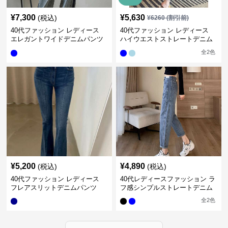
¥
7,300
¥
5,630
(税込)
¥
6260
(割引前)
40代ファッション レディース
40代ファッション レディース
エレガントワイドデニムパンツ
ハイウエストストレートデニム
サイドライン
パンツ
全
2
色
¥
5,200
¥
4,890
(税込)
(税込)
40代ファッション レディース
40代レディースファッション ラ
フレアスリットデニムパンツ
フ感シンプルストレートデニム
全
2
色