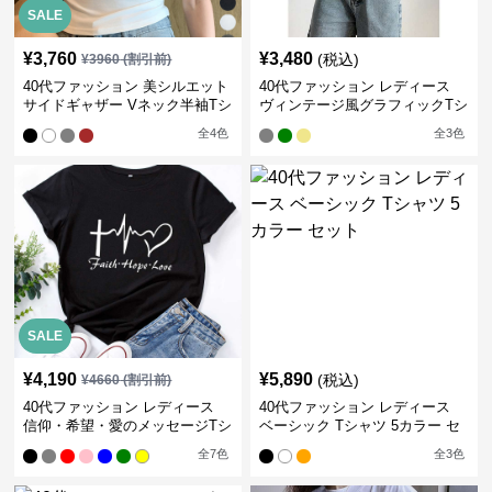
SALE
¥
3,760
¥
3,480
(税込)
¥
3960
(割引前)
40代ファッション 美シルエット
40代ファッション レディース
サイドギャザー Vネック半袖Tシ
ヴィンテージ風グラフィックTシ
ャツ
ャツ
全
4
色
全
3
色
SALE
¥
4,190
¥
5,890
(税込)
¥
4660
(割引前)
40代ファッション レディース
40代ファッション レディース
信仰・希望・愛のメッセージTシ
ベーシック Tシャツ 5カラー セ
ャツ
ット
全
7
色
全
3
色