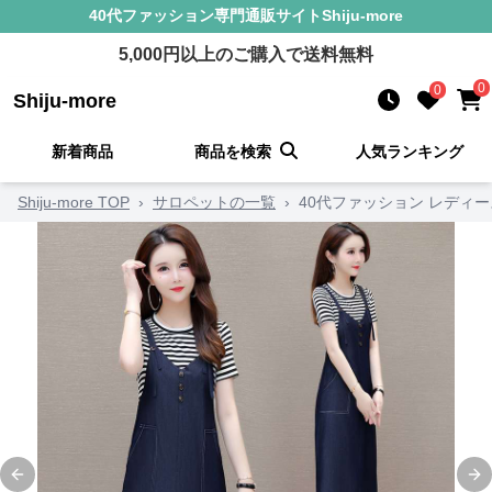
40代ファッション
専門通販サイト
Shiju-more
5,000
円以上のご購入で送料無料
0
0
Shiju-more
新着商品
商品を検索
人気ランキング
Shiju-more TOP
›
サロペットの一覧
›
40代ファッション レディ
Previous slide
Ne