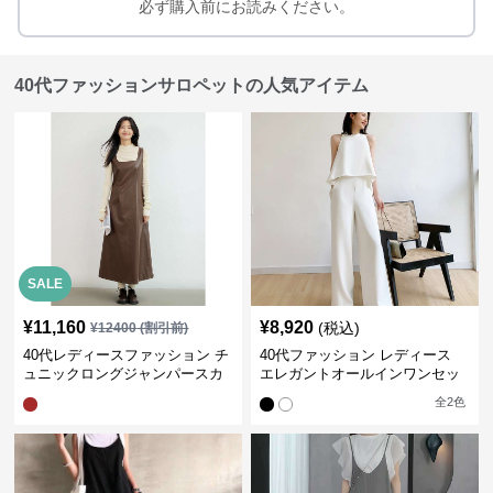
必ず購入前にお読みください。
40代ファッションサロペットの人気アイテム
SALE
¥
11,160
¥
8,920
(税込)
¥
12400
(割引前)
40代レディースファッション チ
40代ファッション レディース
ュニックロングジャンパースカ
エレガントオールインワンセッ
ート
トアップ
全
2
色