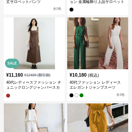
丈サロペットパンツ
ョン 金属輪飾り上品サロペット
全
2
色
SALE
¥
11,160
¥
10,180
(税込)
¥
12400
(割引前)
40代レディースファッション チ
40代ファッション レディース
ュニックロングジャンパースカ
エレガントジャンプスーツ
ート
全
3
色