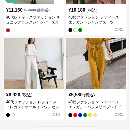
¥
11,160
¥
10,180
(税込)
¥
12400
(割引前)
40代レディースファッション チ
40代ファッション レディース
ュニックロングジャンパースカ
エレガントジャンプスーツ
ート
全
3
色
¥
8,920
¥
5,580
(税込)
(税込)
40代ファッション レディース
40代ファッション レディース
エレガントオールインワンセッ
エレガントパフスリーブワイド
トアップ
パンツオールインワン
全
2
色
全
6
色