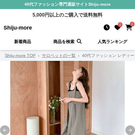
40代ファッション
専門通販サイト
Shiju-more
5,000
円以上のご購入で送料無料
0
0
Shiju-more
新着商品
商品を検索
人気ランキング
Shiju-more TOP
›
サロペットの一覧
›
40代ファッション レディ
Previous slide
Ne