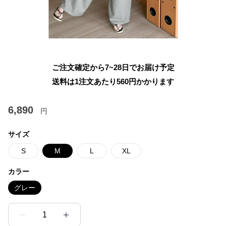
ご注文確定から7~28日でお届け予定
送料は1注文あたり
560
円かかります
6,890
円
サイズ
S
M
L
XL
カラー
グレー
1