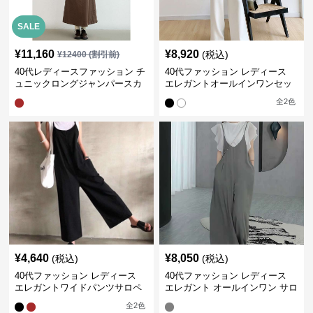
SALE
¥
11,160
¥
8,920
(税込)
¥
12400
(割引前)
40代レディースファッション チ
40代ファッション レディース
ュニックロングジャンパースカ
エレガントオールインワンセッ
ート
トアップ
全
2
色
¥
4,640
¥
8,050
(税込)
(税込)
40代ファッション レディース
40代ファッション レディース
エレガントワイドパンツサロペ
エレガント オールインワン サロ
ット
ペット キャミソール オーバーオ
全
2
色
ール