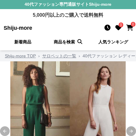
40代ファッション
専門通販サイト
Shiju-more
5,000
円以上のご購入で送料無料
0
0
Shiju-more
新着商品
商品を検索
人気ランキング
Shiju-more TOP
›
サロペットの一覧
›
40代ファッション レディ
Previous slide
Ne