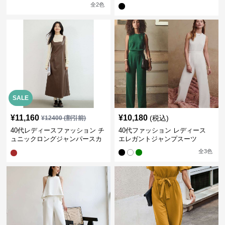
全
2
色
SALE
¥
11,160
¥
10,180
(税込)
¥
12400
(割引前)
40代レディースファッション チ
40代ファッション レディース
ュニックロングジャンパースカ
エレガントジャンプスーツ
ート
全
3
色