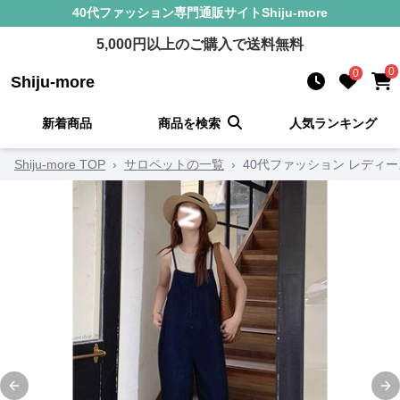
40代ファッション
専門通販サイト
Shiju-more
5,000
円以上のご購入で送料無料
0
0
Shiju-more
新着商品
商品を検索
人気ランキング
Shiju-more TOP
›
サロペットの一覧
›
40代ファッション レディ
Previous slide
Ne